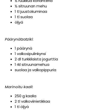
½ ruukkua korianteria
½ sitruunan mehu
1 tl juustokuminaa
1 tl suolaa
öljyä
Päärynätzatziki:
1 päärynä
1 valkosipulinkynsi
2 dl turkkilaista jogurttia
1 rkl sitruunamehua
suolaa ja valkopippuria
Marinoitu kaali:
250 g kaalia
2 tl valkoviinietikkaa
1 tl öljyä