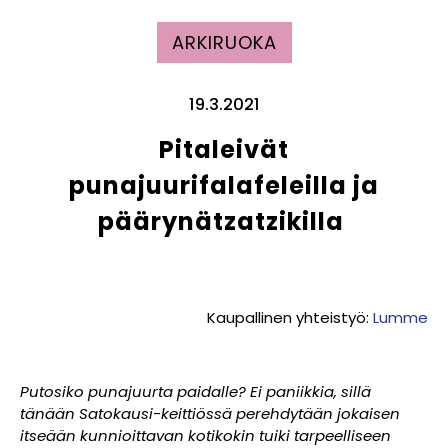
ARKIRUOKA
19.3.2021
Pitaleivät
punajuurifalafeleilla ja
päärynätzatzikilla
Kaupallinen yhteistyö:
Lumme
Putosiko punajuurta paidalle? Ei paniikkia, sillä
tänään Satokausi-keittiössä perehdytään jokaisen
itseään kunnioittavan kotikokin tuiki tarpeelliseen