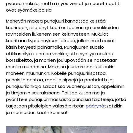
pyöreä mukula, mutta myös versot ja nuoret naatit
ovat syömäkelpoisia.
Mehevän makea punajuuri kannattaa keittää
kuorineen, sillä ehyt kuori estää värin ja arvokkaiden
ravinteiden liukenemisen keitinveteen. Mukulat
kuoritaan kypsennyksen jälkeen, jolloin ne irtoavat
käsin kevyesti painamalla. Punajuuren
suosio
etikkasäilykkeenä on vankka, siitä syntyy maukas
borssikeitto, ja monien joulupöytään se nostetaan
rosollin muodossa. Makoisa juurikas sopii kuitenkin
moneen muuhunkin. Kokeile punajuuririsottoa,
punaista pestoa, rapeita sipsejä ja paahdettuja
punajuurilohkoja salaatissa vuohenjuuston, appelsiinin
ja timjamin seuralaisena. Tai tee kuten me ja
pyörittele punajuurimassasta punaisia falafeleja, jotka
tarjotaan pitaleipien välissä pirteän
päärynä
tzatzikin
ja marinoidun kaalin kanssa!