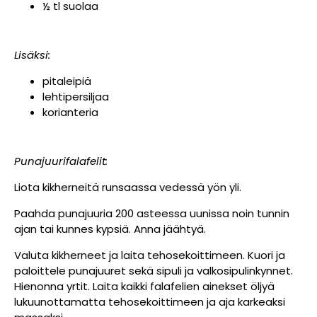
½ tl suolaa
Lisäksi:
pitaleipiä
lehtipersiljaa
korianteria
Punajuurifalafelit:
Liota kikherneitä runsaassa vedessä yön yli.
Paahda punajuuria 200 asteessa uunissa noin tunnin
ajan tai kunnes kypsiä. Anna jäähtyä.
Valuta kikherneet ja laita tehosekoittimeen. Kuori ja
paloittele punajuuret sekä sipuli ja valkosipulinkynnet.
Hienonna yrtit. Laita kaikki falafelien ainekset öljyä
lukuunottamatta tehosekoittimeen ja aja karkeaksi