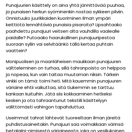
Punajuurien käsittely on aina yhtä jännittävää puuhaa,
ja punaisen herkun syöminenkin nostaa sykkeen pilviin.
Onnistuuko juurikkaiden kuoriminen ilman ympäri
keittiötä lennähtäviä punaisia pisaroita? Lipsahtaako
paahdettu punajuuri veitsen alta vauhdilla vaalealle
paidalle? Putoaako haarukallinen punajuuripestoa
suoraan syliin vai selvitäänkö tällä kertaa puhtain
vaattein?
Monipuolisen ja maanläheisen maukkaan punajuuren
vältteleminen on turhaa, sillä tahranpoisto on helppoa
ja nopeaa, kun vain taitaa muutaman niksin. Tärkein
vinkki on tämä: toimi heti. Mitä kauemmin punajuuren
väriaine ehtii vaikuttaa, sitä tiukemmin se tarttuu
kankaan kuituihin. Jätä siis kokkaaminen hetkeksi
kesken ja ota tahraantunut tekstiili käsittelyyn
välittömästi vahingon tapahduttua.
Useimmat tahrat lähtevät tuoreeltaan ilman järeitä
puhdistusaineitakin.
Punajuuri saa voimakkaan värinsä
betalaiini-nimisestä väriaineesta, joka on vesiliukoinen.