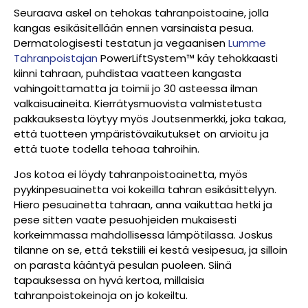
Seuraava askel on tehokas tahranpoistoaine, jolla
kangas esikäsitellään ennen varsinaista pesua.
Dermatologisesti testatun ja vegaanisen
Lumme
Tahranpoistajan
PowerLiftSystem™ käy tehokkaasti
kiinni tahraan, puhdistaa vaatteen kangasta
vahingoittamatta ja toimii jo 30 asteessa ilman
valkaisuaineita. Kierrätysmuovista valmistetusta
pakkauksesta löytyy myös Joutsenmerkki, joka takaa,
että tuotteen ympäristövaikutukset on arvioitu ja
että tuote todella tehoaa tahroihin.
Jos kotoa ei löydy tahranpoistoainetta, myös
pyykinpesuainetta voi kokeilla tahran esikäsittelyyn.
Hiero pesuainetta tahraan, anna vaikuttaa hetki ja
pese sitten vaate pesuohjeiden mukaisesti
korkeimmassa mahdollisessa lämpötilassa. Joskus
tilanne on se, että tekstiili ei kestä vesipesua, ja silloin
on parasta kääntyä pesulan puoleen. Siinä
tapauksessa on hyvä kertoa, millaisia
tahranpoistokeinoja on jo kokeiltu.