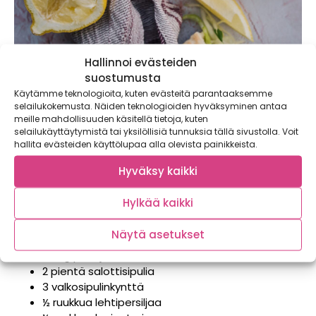
Hallinnoi evästeiden
suostumusta
Käytämme teknologioita, kuten evästeitä parantaaksemme
selailukokemusta. Näiden teknologioiden hyväksyminen antaa
meille mahdollisuuden käsitellä tietoja, kuten
Pitaleivät punajuurifalafeleilla ja
selailukäyttäytymistä tai yksilöllisiä tunnuksia tällä sivustolla. Voit
hallita evästeiden käyttölupaa alla olevista painikkeista.
päärynätzatzikilla
Hyväksy kaikki
Neljälle
Hylkää kaikki
Punajuurifalafelit:
Näytä asetukset
2,5 dl kikherneitä
200 g punajuuria
2 pientä salottisipulia
3 valkosipulinkynttä
½ ruukkua lehtipersiljaa