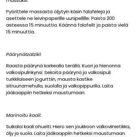
massaksi.
Pyörittele massasta öljytyin käsin falafeleja ja
asettele ne leivinpaperille uunipellille. Paista 200
asteessa 15 minuuttia. Käännä falafelit ja paista vielä
15 minuuttia.
Päärynätzatziki:
Raasta päärynä karkealla terällä. Kuori ja hienonna
valkosipulinkynsi. Sekoita päärynä ja valkosipuli
turkkilaiseen jogurttiin, mausta kastike
sitruunamehulla, suolalla ja valkopippurilla. Laita
jääkaappiin hetkeksi maustumaan.
Marinoitu kaali:
Suikaloi kaali ohuelti. Hiero sen joukkoon valkoviinietikka,
öljy ja suola. Laita jääkaappiin hetkeksi maustumaan.