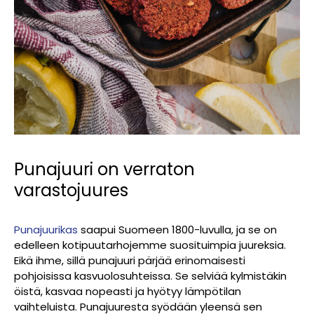
Punajuuri on verraton
varastojuures
Punajuurikas
saapui Suomeen 1800-luvulla, ja se on
edelleen kotipuutarhojemme suosituimpia juureksia.
Eikä ihme, sillä p
unajuuri pärjää erinomaisesti
pohjoisissa kasvuolosuhteissa. Se selviää kylmistäkin
öistä, kasvaa nopeasti ja hyötyy lämpötilan
vaihteluista. Punajuuresta syödään yleensä sen