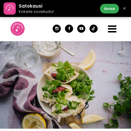
Satokausi
×
Avaa
Kokeile sovellusta!