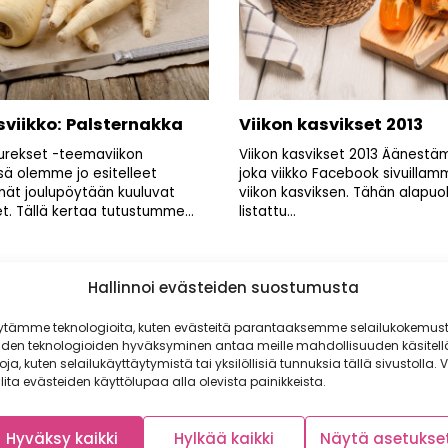
sviikko: Palsternakka
Viikon kasvikset 2013
uurekset -teemaviikon
Viikon kasvikset 2013 Äänest
ä olemme jo esitelleet
joka viikko Facebook sivuilla
mät joulupöytään kuuluvat
viikon kasviksen. Tähän alapuol
t. Tällä kertaa tutustumme...
listattu...
Hallinnoi evästeiden suostumusta
ytämme teknologioita, kuten evästeitä parantaaksemme selailukokemust
Sivu
Sivu
Sivu
Edellinen
1
2
3
iden teknologioiden hyväksyminen antaa meille mahdollisuuden käsitell
toja, kuten selailukäyttäytymistä tai yksilöllisiä tunnuksia tällä sivustolla. V
lita evästeiden käyttölupaa alla olevista painikkeista.
Hyväksy kaikki
Hylkää kaikki
Näytä asetukse