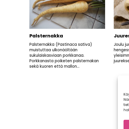
Palsternakka
Juure
Palsternakka (Pastinaca sativa)
Joulu j
muistuttaa ulkonäöltään
hengess
sukulaiskasviaan porkkanaa.
yleisim
Porkkanasta poiketen palsternakan
juurekse
sekä kuoren että mallon...
Artikkelien
Kä
Nä
sivutus
tie
hal