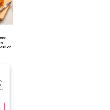
ämme
mme
elle on
a.
ä
oit
t