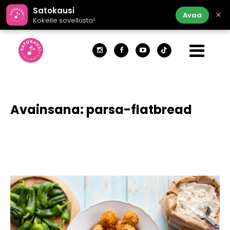
Satokausi
×
Avaa
Kokeile sovellusta!
Avainsana:
parsa-flatbread