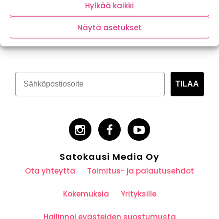
Hylkää kaikki
Näytä asetukset
Tilaa kasvispitoinen uutiskirje
TILAA
Satokausi Media Oy
Ota yhteyttä
Toimitus- ja palautusehdot
Kokemuksia
Yrityksille
Hallinnoi evästeiden suostumusta