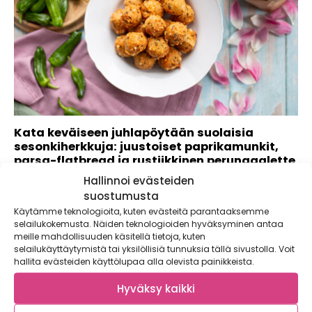
Kata keväiseen juhlapöytään suolaisia
sesonkiherkkuja: juustoiset paprikamunkit,
parsa-flatbread ja rustiikkinen perunagalette
Hallinnoi evästeiden
Kevät ja alkukesä ovat juhlien ja notkuvien herkkupöytien
aikaa. Kausi alkaa ruokajuhla pääsiäisestä ja...
suostumusta
Käytämme teknologioita, kuten evästeitä parantaaksemme
selailukokemusta. Näiden teknologioiden hyväksyminen antaa
meille mahdollisuuden käsitellä tietoja, kuten
selailukäyttäytymistä tai yksilöllisiä tunnuksia tällä sivustolla. Voit
hallita evästeiden käyttölupaa alla olevista painikkeista.
Hyväksy kaikki