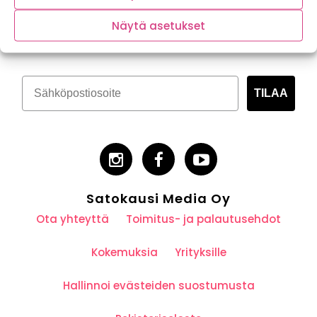
Tilaa kasvispitoinen uutiskirje
Näytä asetukset
TILAA
Satokausi Media Oy
Ota yhteyttä
Toimitus- ja palautusehdot
Kokemuksia
Yrityksille
Hallinnoi evästeiden suostumusta