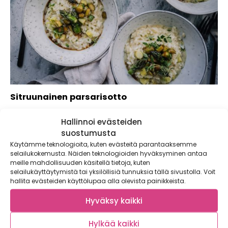
Sitruunainen parsarisotto
Parsa on monelle kevään odotetuin kasvis, eikä syyttä.
Hallinnoi evästeiden
Parsa ja sitruuna ovat klassinen makukombo,...
suostumusta
Käytämme teknologioita, kuten evästeitä parantaaksemme
selailukokemusta. Näiden teknologioiden hyväksyminen antaa
meille mahdollisuuden käsitellä tietoja, kuten
selailukäyttäytymistä tai yksilöllisiä tunnuksia tällä sivustolla. Voit
hallita evästeiden käyttölupaa alla olevista painikkeista.
Hyväksy kaikki
Hylkää kaikki