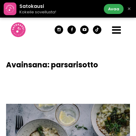
Satokausi
×
Avaa
Kokeile sovellusta!
Avainsana:
parsarisotto