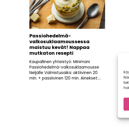
Passiohedelmä-
valkosuklaamoussessa
maistuu kevät! Nappaa
mutkaton resepti
Kaupallinen yhteistyö: Minimani
Passiohedelmä-valkosuklaamousse
Kä
Neljälle Valmistusaika: aktiivinen 20
Nä
min. + passiivinen 120 min. Ainekset:...
tie
hal