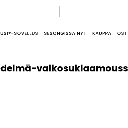
Haku:
USI®-SOVELLUS
SESONGISSA NYT
KAUPPA
OST
edelmä-valkosuklaamouss