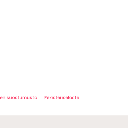
iden suostumusta
Rekisteriseloste