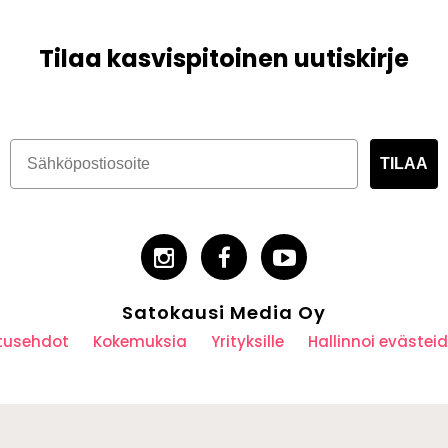
Tilaa kasvispitoinen uutiskirje
TILAA
Satokausi Media Oy
utusehdot
Kokemuksia
Yrityksille
Hallinnoi eväste