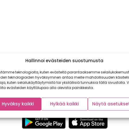
Hallinnoi evästeiden suostumusta
ytämme teknologioita, kuten evästeitä parantaaksemme selailukokemust
iden teknologioiden hyväksyminen antaa meille mahdollisuuden käsitell
toja, kuten selailukäyttäytymistä tai yksilöllisiä tunnuksia tällä sivustolla. V
lita evästeiden käyttölupaa alla olevista painikkeista.
Hyväksy kaikki
Hylkää kaikki
Näytä asetukse