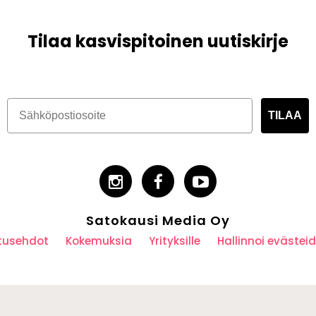
Tilaa kasvispitoinen uutiskirje
TILAA
Satokausi Media Oy
utusehdot
Kokemuksia
Yrityksille
Hallinnoi eväste