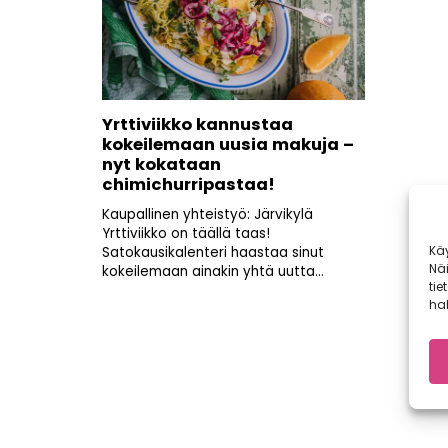
Yrttiviikko kannustaa
kokeilemaan uusia makuja –
nyt kokataan
chimichurripastaa!
Kaupallinen yhteistyö: Järvikylä
Yrttiviikko on täällä taas!
Kä
Satokausikalenteri haastaa sinut
Nä
kokeilemaan ainakin yhtä uutta...
tie
hal