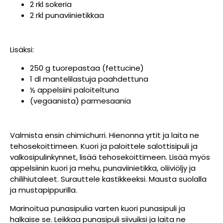
2 rkl sokeria
2 rkl punaviinietikkaa
Lisäksi:
250 g tuorepastaa (fettucine)
1 dl mantelilastuja paahdettuna
½ appelsiini paloiteltuna
(vegaanista) parmesaania
Valmista ensin chimichurri. Hienonna yrtit ja laita ne
tehosekoittimeen. Kuori ja paloittele salottisipuli ja
valkosipulinkynnet, lisää tehosekoittimeen. Lisää myös
appelsiinin kuori ja mehu, punaviinietikka, oliiviöljy ja
chilihiutaleet. Surauttele kastikkeeksi. Mausta suolalla
ja mustapippurilla.
Marinoitua punasipulia varten kuori punasipuli ja
halkaise se. Leikkaa punasipuli siivuiksi ja laita ne