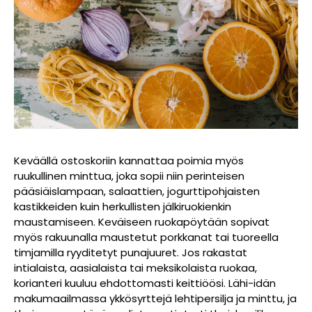
Keväällä ostoskoriin kannattaa poimia myös
ruukullinen minttua, joka sopii niin perinteisen
pääsiäislampaan, salaattien, jogurttipohjaisten
kastikkeiden kuin herkullisten jälkiruokienkin
maustamiseen. Keväiseen ruokapöytään sopivat
myös rakuunalla maustetut porkkanat tai tuoreella
timjamilla ryyditetyt punajuuret. Jos rakastat
intialaista, aasialaista tai meksikolaista ruokaa,
korianteri kuuluu ehdottomasti keittiöösi. Lähi-idän
makumaailmassa ykkösyrttejä lehtipersilja ja minttu, ja