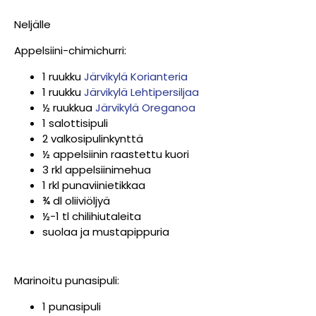
Neljälle
Appelsiini-chimichurri:
1 ruukku
Järvikylä Korianteria
1 ruukku
Järvikylä Lehtipersiljaa
½ ruukkua
Järvikylä Oreganoa
1 salottisipuli
2 valkosipulinkynttä
½ appelsiinin raastettu kuori
3 rkl appelsiinimehua
1 rkl punaviinietikkaa
¾ dl oliiviöljyä
½-1 tl chilihiutaleita
suolaa ja mustapippuria
Marinoitu punasipuli:
1 punasipuli