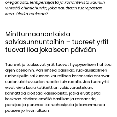
oreganosta, lehtipersiljasta ja korianterista kauniin
vihreää chimichurria, joka nautitaan tuorepastan
kera. Oletko mukana?
Minttumaanantaista
salviasunnuntaihin – tuoreet yrtit
tuovat iloa jokaiseen päivään
Tuoreet ja tuoksuvat yrtit tuovat hyppysellisen hohtoa
arjen aterioihin. Pari lehteä basilikaa, ruokalusikallinen
ruohosipulia tai kunnon kourallinen korianteria antavat
uuden ulottuvuuden ruoalle kuin ruoalle. Jos tuoreyrtit
eivät vielä kuulu kotikeittiön vakiovarusteluun,
kannattaa aloittaa klassikkoista, jotka eivät petä
koskaan. Yhdistelemällä basilikaa ja tomaattia,
persiljaa ja perunaa tai ruohosipulia ja kananmunaa
pääsee jo hyvin alkuun.