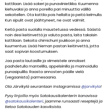
kattilaan. Lisää sokeri ja punaviinietikka. Kuumenna
kiehuvaksi ja anna poreilla pari minuuttia välillä
sekoitellen. Ota kattila pois hellalta ja peitä kelmulla.
Kun sipulit ovat jäähtyneet, ne ovat valmiit.
Keitä pasta suolalla maustetussa vedessä. Säästä
noin desi keitinvettä ja valuta pasta, laita takaisin
kattilaan. Sekoita chimichurri joukkoon ja anna
kuumentua. Lisää hieman pastan keitinvettä, jotta
saat sopivan koostumuksen.
Jaa pasta lautasille ja viimeistele annokset
paahdetulla mantelilla, appelsiinilla ja marinoidulla
punasipulilla. Raasta annosten päälle vielä
(vegaanista) parmesaania.
Ota Järvikylä seurantaan Instagramissa
@jarvikyla
!
Pysy linjoilla myös Satokausikalenterin kanavissa
@satokausikalenteri
, jaamme runsaasti reseptejä ja
tietoa Satokauden kasviksista.