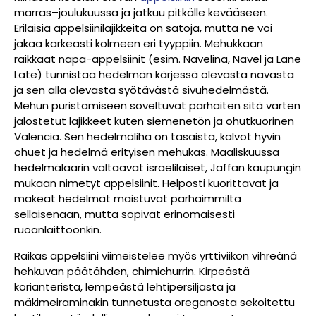
marras–joulukuussa ja jatkuu pitkälle kevääseen.
Erilaisia appelsiinilajikkeita on satoja, mutta ne voi
jakaa karkeasti kolmeen eri tyyppiin. Mehukkaan
raikkaat napa-appelsiinit (esim. Navelina, Navel ja Lane
Late) tunnistaa hedelmän kärjessä olevasta navasta
ja sen alla olevasta syötävästä sivuhedelmästä.
Mehun puristamiseen soveltuvat parhaiten sitä varten
jalostetut lajikkeet kuten siemenetön ja ohutkuorinen
Valencia. Sen hedelmäliha on tasaista, kalvot hyvin
ohuet ja hedelmä erityisen mehukas. Maaliskuussa
hedelmälaarin valtaavat israelilaiset, Jaffan kaupungin
mukaan nimetyt appelsiinit. Helposti kuorittavat ja
makeat hedelmät maistuvat parhaimmilta
sellaisenaan, mutta sopivat erinomaisesti
ruoanlaittoonkin.
Raikas appelsiini viimeistelee myös yrttiviikon vihreänä
hehkuvan päätähden, chimichurrin. Kirpeästä
korianterista, lempeästä lehtipersiljasta ja
mäkimeiraminakin tunnetusta oreganosta sekoitettu