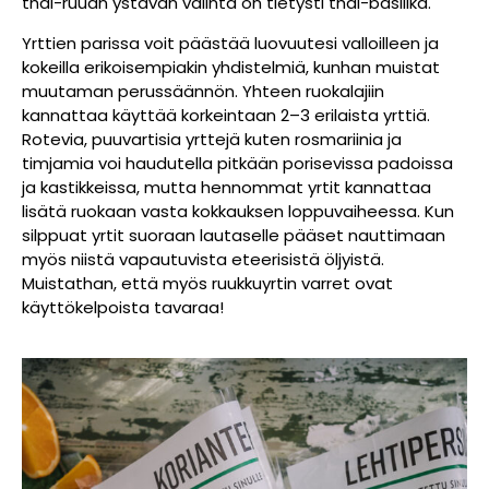
thai-ruuan ystävän valinta on tietysti thai-basilika.
Yrttien parissa voit päästää luovuutesi valloilleen ja
kokeilla erikoisempiakin yhdistelmiä, kunhan muistat
muutaman perussäännön. Yhteen ruokalajiin
kannattaa käyttää korkeintaan 2–3 erilaista yrttiä.
Rotevia, puuvartisia yrttejä kuten rosmariinia ja
timjamia voi haudutella pitkään porisevissa padoissa
ja kastikkeissa, mutta hennommat yrtit kannattaa
lisätä ruokaan vasta kokkauksen loppuvaiheessa. Kun
silppuat yrtit suoraan lautaselle pääset nauttimaan
myös niistä vapautuvista eteerisistä öljyistä.
Muistathan, että myös ruukkuyrtin varret ovat
käyttökelpoista tavaraa!