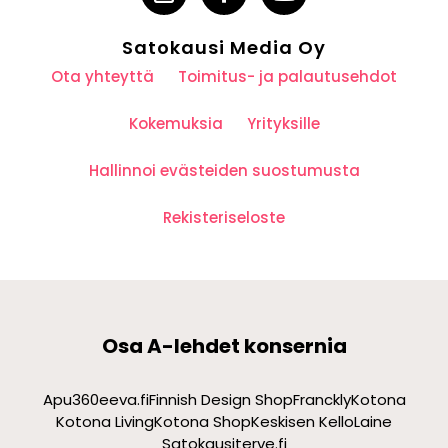
Satokausi Media Oy
Ota yhteyttä
Toimitus- ja palautusehdot
Kokemuksia
Yrityksille
Hallinnoi evästeiden suostumusta
Rekisteriseloste
Osa A-lehdet konsernia
Apu360
eeva.fi
Finnish Design Shop
Franckly
Kotona
Kotona Living
Kotona Shop
Keskisen Kello
Laine
Satokausi
terve.fi