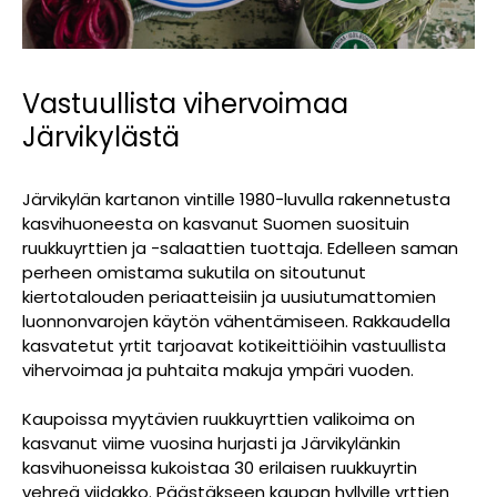
Vastuullista vihervoimaa
Järvikylästä
Järvikylän kartanon vintille 1980-luvulla rakennetusta
kasvihuoneesta on kasvanut Suomen suosituin
ruukkuyrttien ja -salaattien tuottaja. Edelleen saman
perheen omistama sukutila on sitoutunut
kiertotalouden periaatteisiin ja uusiutumattomien
luonnonvarojen käytön vähentämiseen. Rakkaudella
kasvatetut yrtit tarjoavat kotikeittiöihin vastuullista
vihervoimaa ja puhtaita makuja ympäri vuoden.
Kaupoissa myytävien ruukkuyrttien valikoima on
kasvanut viime vuosina hurjasti ja Järvikylänkin
kasvihuoneissa kukoistaa 30 erilaisen ruukkuyrtin
vehreä viidakko. Päästäkseen kaupan hyllyille yrttien