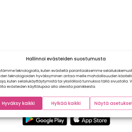
Hallinnoi evästeiden suostumusta
ytämme teknologioita, kuten evästeitä parantaaksemme selailukokemust
iden teknologioiden hyväksyminen antaa meille mahdollisuuden käsitell
toja, kuten selailukäyttäytymistä tai yksilöllisiä tunnuksia tällä sivustolla. V
lita evästeiden käyttölupaa alla olevista painikkeista.
Hyväksy kaikki
Hylkää kaikki
Näytä asetukse