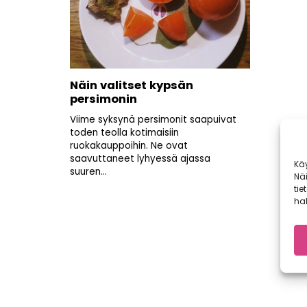
Näin valitset kypsän
persimonin
Viime syksynä persimonit saapuivat
toden teolla kotimaisiin
ruokakauppoihin. Ne ovat
saavuttaneet lyhyessä ajassa
Kä
suuren...
Nä
tie
hal