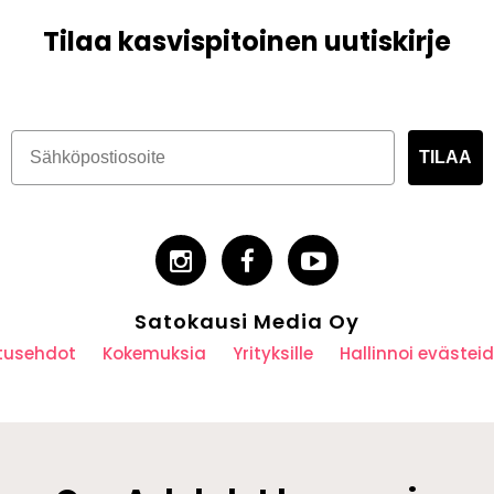
Tilaa kasvispitoinen uutiskirje
TILAA
Satokausi Media Oy
utusehdot
Kokemuksia
Yrityksille
Hallinnoi eväste