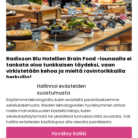
Radisson Blu Hotellien Brain Food -lounaalla ei
tankata oloa tunkkaisen täydeksi, vaan
virkistetään kehoa ja mieltä ravintorikkailla
herkuilla!
Hallinnoi evästeiden
Radisson Blu Hotellien mielen ja kehon hyvinvointiin
suostumusta
tähtäävässä Brain Food -konseptissa etsitään jatkuvasti
fiksuja...
Käytämme teknologioita, kuten evästeitä parantaaksemme
selailukokemusta. Näiden teknologioiden hyväksyminen antaa
meille mahdollisuuden käsitellä tietoja, kuten
selailukäyttäytymistä tai yksilöllisiä tunnuksia tällä sivustolla. Voit
hallita evästeiden käyttölupaa alla olevista painikkeista.
Hyväksy kaikki