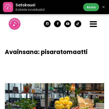
Satokausi
×
Avaa
Kokeile sovellusta!
Avainsana:
pisaratomaatti