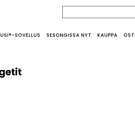
Haku:
USI®-SOVELLUS
SESONGISSA NYT
KAUPPA
OST
etit