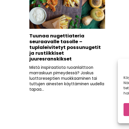
Tuunaa nugettiateria
seuraavalle tasolle –
tuplaleivitetyt possunugetit
ja rustiikkiset
juuresranskikset
Mistä inspiraatiota ruoanlaittoon
marraskuun pimeydessä? Joskus
Kä
luottoreseptien muokkaaminen tai
Nä
tuttujen ainesten käyttäminen uudella
tie
tapaa...
hal