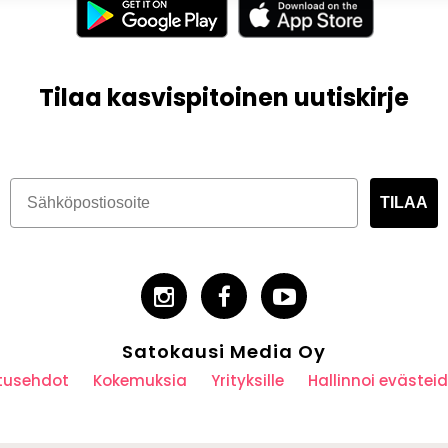
Tilaa kasvispitoinen uutiskirje
TILAA
Satokausi Media Oy
utusehdot
Kokemuksia
Yrityksille
Hallinnoi eväste