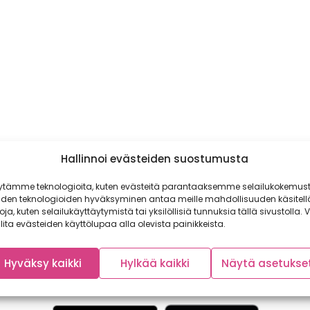
Hallinnoi evästeiden suostumusta
ytämme teknologioita, kuten evästeitä parantaaksemme selailukokemust
iden teknologioiden hyväksyminen antaa meille mahdollisuuden käsitell
toja, kuten selailukäyttäytymistä tai yksilöllisiä tunnuksia tällä sivustolla. V
lita evästeiden käyttölupaa alla olevista painikkeista.
Hyväksy kaikki
Hylkää kaikki
Näytä asetukse