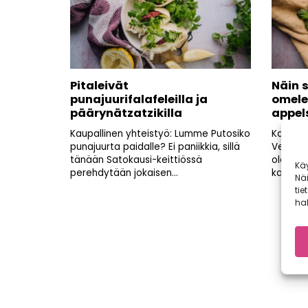
Pitaleivät
Näin 
punajuurifalafeleilla ja
omele
päärynätzatzikilla
appel
Kaupallinen yhteistyö: Lumme Putosiko
Kaupall
punajuurta paidalle? Ei paniikkia, sillä
Vegaani
tänään Satokausi-keittiössä
olemas
Kä
perehdytään jokaisen...
kaikki o
Nä
tie
hal