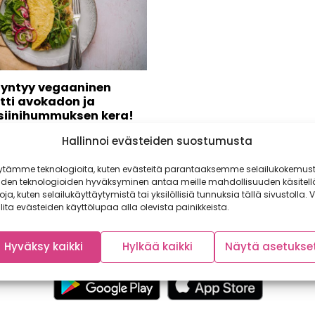
syntyy vegaaninen
tti avokadon ja
siinihummuksen kera!
inen yhteistyö: Lumme
Hallinnoi evästeiden suostumusta
nen omeletti, onko sellaista
sakaan? Kasvisten maailmassa
ytämme teknologioita, kuten evästeitä parantaaksemme selailukokemust
n mahdollista! Munaton...
iden teknologioiden hyväksyminen antaa meille mahdollisuuden käsitell
toja, kuten selailukäyttäytymistä tai yksilöllisiä tunnuksia tällä sivustolla. V
lita evästeiden käyttölupaa alla olevista painikkeista.
Hyväksy kaikki
Hylkää kaikki
Näytä asetukse