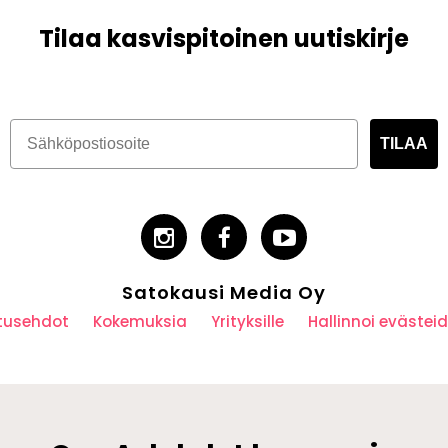
Tilaa kasvispitoinen uutiskirje
TILAA
Satokausi Media Oy
utusehdot
Kokemuksia
Yrityksille
Hallinnoi eväste