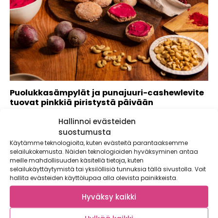
Puolukkasämpylät ja punajuuri-cashewlevite
tuovat pinkkiä piristystä päivään
Tuleeko sinun syötyä kourallinen marjoja päivässä? Melko
Hallinnoi evästeiden
harvalla tulee, vaikka pohjoisten metsien oma superruoka...
suostumusta
Käytämme teknologioita, kuten evästeitä parantaaksemme
selailukokemusta. Näiden teknologioiden hyväksyminen antaa
meille mahdollisuuden käsitellä tietoja, kuten
selailukäyttäytymistä tai yksilöllisiä tunnuksia tällä sivustolla. Voit
hallita evästeiden käyttölupaa alla olevista painikkeista.
Hyväksy kaikki