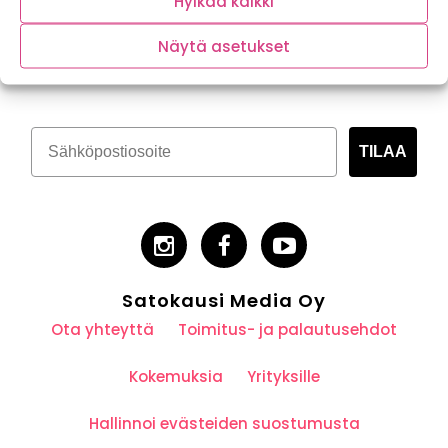
Hylkää kaikki
Tilaa kasvispitoinen uutiskirje
Näytä asetukset
TILAA
Satokausi Media Oy
Ota yhteyttä
Toimitus- ja palautusehdot
Kokemuksia
Yrityksille
Hallinnoi evästeiden suostumusta