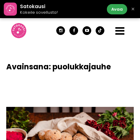
Satokausi
×
Avaa
Kokeile sovellusta!
Avainsana:
puolukkajauhe