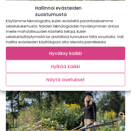
Hallinnoi evästeiden
suostumusta
Käytämme teknologioita, kuten evästeitä parantaaksemme
selailukokemusta. Näiden teknologioiden hyväksyminen antaa
meille mahdollisuuden käsitellä tietoja, kuten
selailukäyttäytymistä tai yksilöllisiä tunnuksia tällä sivustolla. Voit
Tiedätkö, mitä puutarhassa olisi tehtävä
hallita evästeiden käyttölupaa alla olevista painikkeista.
syksyllä?
Hyväksy kaikki
Puutarhan syystyöt eivät suinkaan lopu sadonkorjuuseen!
Syksyllä puutarhassa on tärkeää suorittaa muutamia
Hylkää kaikki
toimenpiteitä,...
Näytä asetukset