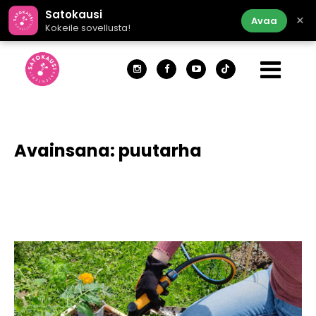
Satokausi
×
Avaa
Kokeile sovellusta!
Avainsana:
puutarha