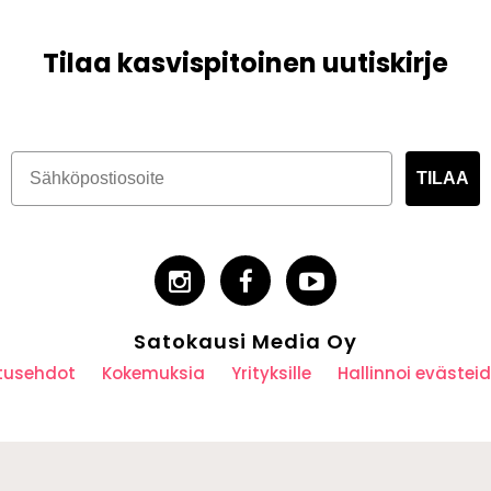
Tilaa kasvispitoinen uutiskirje
TILAA
Satokausi Media Oy
utusehdot
Kokemuksia
Yrityksille
Hallinnoi eväste