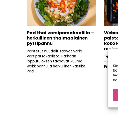
Pad thai varsiparsakaalilla –
Weber
herkullinen thaimaalainen
paist
pyttipannu
koko k
mukan
Paistetut nuudelit saavat väriä
varsiparsakaalista. Parhaan
Tehokas
lopputuloksen takaavat kuuma
– uusi 
Kä
wokkipannu ja herkullinen kastike.
Premium
Nä
Pad...
tie
hal