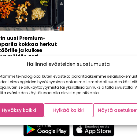
in uusi Premium-
oparila kokkaa herkut
öörille ja kulkee
a mökille asti
Hallinnoi evästeiden suostumusta
, tarttumaton ja kuljetettava
Weber Slate GP 56 cm
ytämme teknologioita, kuten evästeitä parantaaksemme selailukokemust
-parila (599...
iden teknologioiden hyväksyminen antaa meille mahdollisuuden käsitell
toja, kuten selailukäyttäytymistä tai yksilöllisiä tunnuksia tällä sivustolla. V
lita evästeiden käyttölupaa alla olevista painikkeista.
Hyväksy kaikki
Hylkää kaikki
Näytä asetukse