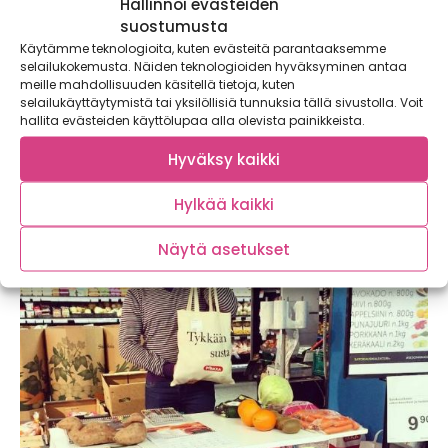
Hallinnoi evästeiden
suostumusta
Käytämme teknologioita, kuten evästeitä parantaaksemme
selailukokemusta. Näiden teknologioiden hyväksyminen antaa
meille mahdollisuuden käsitellä tietoja, kuten
selailukäyttäytymistä tai yksilöllisiä tunnuksia tällä sivustolla. Voit
hallita evästeiden käyttölupaa alla olevista painikkeista.
Hyväksy kaikki
Sesonkikassin idea leviää
Perjantaina Sesonkikasseja on tarjolla K-Supermarket
Hylkää kaikki
Postitalon lisäksi K-Supermarket Torpparinmäessä
(20.3.2015) sekä K-Market Masalassa (19.-21.3.2015)....
Näytä asetukset