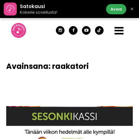
Satokausi
×
Avaa
Kokeile sovellusta!
Avainsana:
raakatori