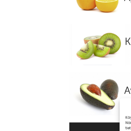
Kä
Nä
tie