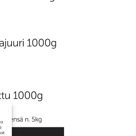
a.
ä
oit