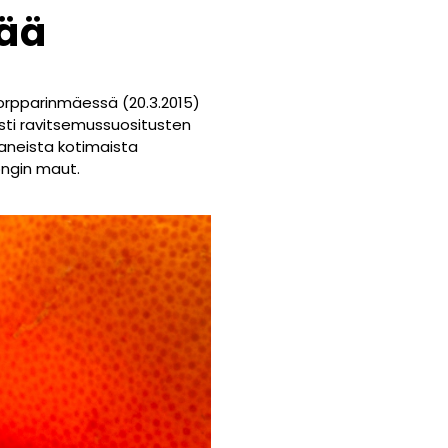
iää
Torpparinmäessä (20.3.2015)
asti ravitsemussuositusten
vaneista kotimaista
ongin maut.