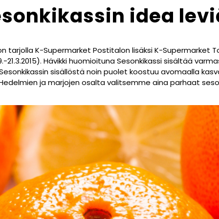
sonkikassin idea lev
on tarjolla K-Supermarket Postitalon lisäksi K-Supermarket 
-21.3.2015). Hävikki huomioituna Sesonkikassi sisältää varm
Sesonkikassin sisällöstä noin puolet koostuu avomaalla kas
a. Hedelmien ja marjojen osalta valitsemme aina parhaat ses