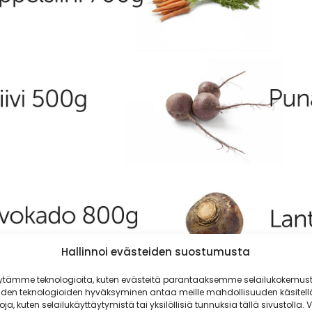
Hallinnoi evästeiden suostumusta
ytämme teknologioita, kuten evästeitä parantaaksemme selailukokemust
iden teknologioiden hyväksyminen antaa meille mahdollisuuden käsitell
toja, kuten selailukäyttäytymistä tai yksilöllisiä tunnuksia tällä sivustolla. V