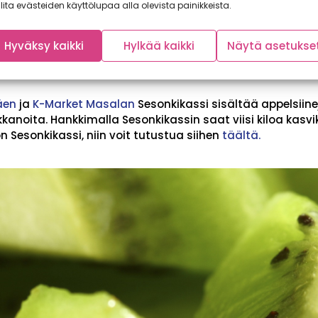
lita evästeiden käyttölupaa alla olevista painikkeista.
Hyväksy kaikki
Hylkää kaikki
Näytä asetukse
äen
ja
K-Market Masalan
Sesonkikassi sisältää appelsiinej
kkanoita. Hankkimalla Sesonkikassin saat viisi kiloa kasv
on Sesonkikassi, niin voit tutustua siihen
täältä.