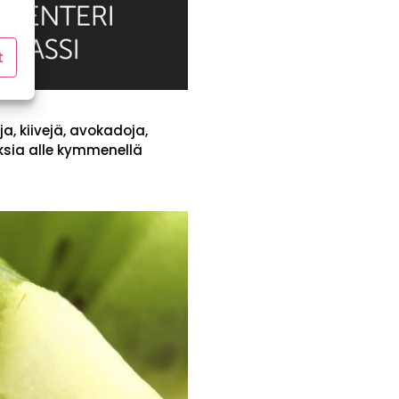
t
a, kiivejä, avokadoja,
iksia alle kymmenellä