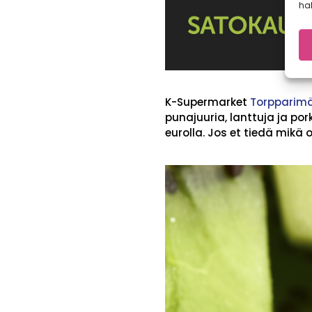
hal
K-Supermarket
Torpparim
punajuuria, lanttuja ja por
eurolla. Jos et tiedä mikä 