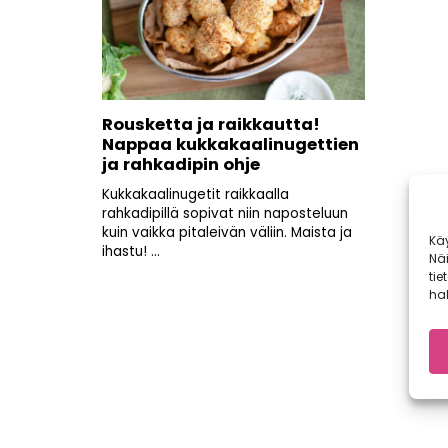
Rousketta ja raikkautta!
Nappaa kukkakaalinugettien
ja rahkadipin ohje
Kukkakaalinugetit raikkaalla
rahkadipillä sopivat niin naposteluun
kuin vaikka pitaleivän väliin. Maista ja
Kä
ihastu! ...
Nä
tie
hal