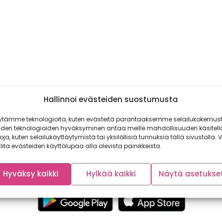
Hallinnoi evästeiden suostumusta
ytämme teknologioita, kuten evästeitä parantaaksemme selailukokemust
iden teknologioiden hyväksyminen antaa meille mahdollisuuden käsitell
toja, kuten selailukäyttäytymistä tai yksilöllisiä tunnuksia tällä sivustolla. V
lita evästeiden käyttölupaa alla olevista painikkeista.
Hyväksy kaikki
Hylkää kaikki
Näytä asetukse