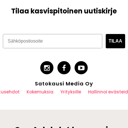
Tilaa kasvispitoinen uutiskirje
TILAA
Satokausi Media Oy
utusehdot
Kokemuksia
Yrityksille
Hallinnoi eväste