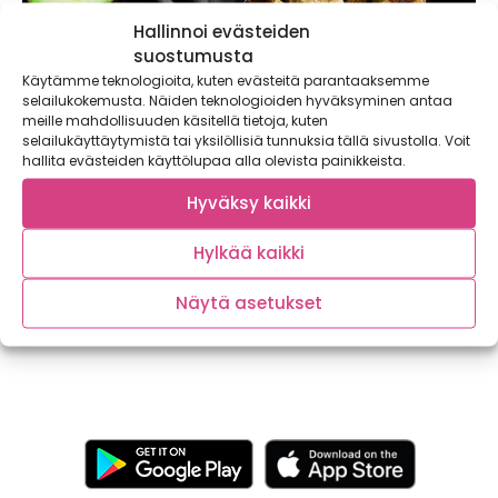
Hallinnoi evästeiden
suostumusta
Käytämme teknologioita, kuten evästeitä parantaaksemme
selailukokemusta. Näiden teknologioiden hyväksyminen antaa
meille mahdollisuuden käsitellä tietoja, kuten
selailukäyttäytymistä tai yksilöllisiä tunnuksia tällä sivustolla. Voit
hallita evästeiden käyttölupaa alla olevista painikkeista.
Hyväksy kaikki
Avokadoranskalaiset
Hylkää kaikki
Nyt saavat karppaajatkin nauttia ranskalaisista, kun ne
valmistaa avokadoista! Nämä ranskikset ovat
oikeaoppisesti pehmeitä...
Näytä asetukset