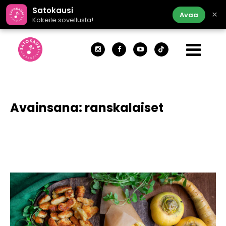
Satokausi
×
Avaa
Kokeile sovellusta!
Avainsana:
ranskalaiset