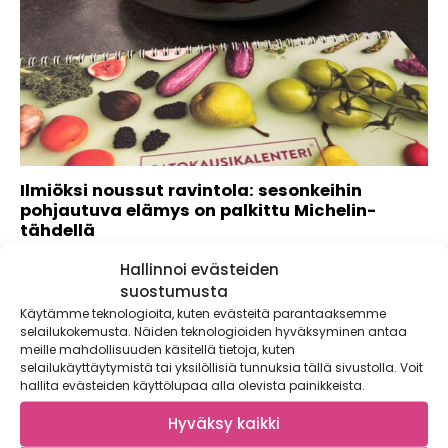
Ilmiöksi noussut ravintola: sesonkeihin
pohjautuva elämys on palkittu Michelin-
tähdellä
Ravintolakokemusta Orassa kuvaillaan poikkeuksetta
Hallinnoi evästeiden
sanoilla paras ja poikkeuksellinen. Loputon kokeilunhalu
suostumusta
suomalaisten raaka-aineiden kanssa on...
Käytämme teknologioita, kuten evästeitä parantaaksemme
selailukokemusta. Näiden teknologioiden hyväksyminen antaa
meille mahdollisuuden käsitellä tietoja, kuten
selailukäyttäytymistä tai yksilöllisiä tunnuksia tällä sivustolla. Voit
hallita evästeiden käyttölupaa alla olevista painikkeista.
Hyväksy kaikki