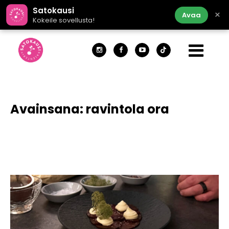
Satokausi
×
Avaa
Kokeile sovellusta!
Avainsana:
ravintola ora