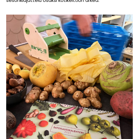
sesonkiajattelu osaksi kotikeittiön arkea.