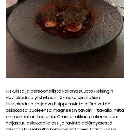
Piskuista ja persoonallista kokonaisuutta Helsingin
Huvilakadulla ylistetään. 10-ruokalajin illallisia
Huvilakadulla tarjoava huippuravintola Ora vetää
asiakkaita puoleensa magneetin tavoin – tavalla, mitä
on mahdoton kopioida.
Orassa rakkaus tekemiseen
heijastuu asiakkaalle asti ja ravintolaelämyksestä
muodostuu joka ilta kokonaisvaltainen tarina, jossa