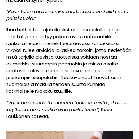
“Ravintolan raaka-aineista kotimaista on kaikki muu
paitsi suola.”
Ihan heti ei tule ajatelleeksi, että ruoanlaittoon ja
taustatyöhön liittyy paljon myös matematiikkaa:
raaka-aineiden menekit seuraavaksi kahdeksaksi
viikoksi tulee arvioida ja laskea tarkoin, jotta tiedetään,
mitä tarjolla olevista tuotteista voidaan nostaa
esimerkiksi suurempiin pääruokiin ja minkä osalta
saatavilla olevat määrät riittävät ainoastaan
pienempiin suupaloihin. Raaka-aineet tuovat esiin
suomalaisia makuja tehden suurta kunniaa
kotimaiselle ruokakulttuurille.
“Voisimme merkata menuun tarkasti, mistä jokainen
käyttämämme raaka-aine meille tulee.”,
Sasu
Laukkonen toteaa.