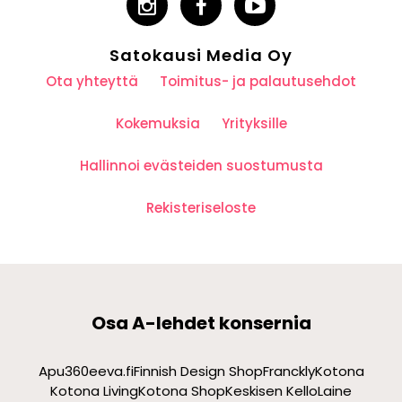
Satokausi Media Oy
Ota yhteyttä
Toimitus- ja palautusehdot
Kokemuksia
Yrityksille
Hallinnoi evästeiden suostumusta
Rekisteriseloste
Osa A-lehdet konsernia
Apu360
eeva.fi
Finnish Design Shop
Franckly
Kotona
Kotona Living
Kotona Shop
Keskisen Kello
Laine