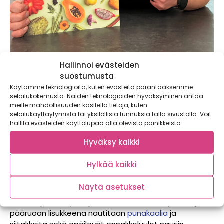
Hallinnoi evästeiden
suostumusta
Mitä Orassa syödään marras-
Käytämme teknologioita, kuten evästeitä parantaaksemme
joulukuussa?
selailukokemusta. Näiden teknologioiden hyväksyminen antaa
meille mahdollisuuden käsitellä tietoja, kuten
selailukäyttäytymistä tai yksilöllisiä tunnuksia tällä sivustolla. Voit
hallita evästeiden käyttölupaa alla olevista painikkeista.
Kun marraskuun lopussa katsoo Suomessa ulos
ikkunasta, on näky usein harmaa ja ajatus herkullisista
Hyväksy kaikki
kotimaisista raaka-aineista tuntuu helposti kovin
kaukaiselta. Orassa kuitenkin osoitetaan, että
Hylkää kaikki
harmauden keskellä sesonkia kunnioittaen valmistetut
maut voivat olla tajunnanräjäyttäviä. Kuorineen
Näytä asetukset
käytettävästä maa-artisokasta tehdään samettista
keittoa, pitkistä
punajuurista
valmistuu carpaccio ja
pääruoan lisukkeena nautitaan
punakaalia
ja