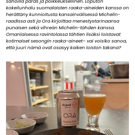
sanoilla paras ja poikkeuksellinen. Loputon
kokeilunhalu suomalaisten raaka-aineiden kanssa on
herättäny kunnioitusta kansainvälisessä Michelin-
raadissa asti ja Ora kirjoittaa menestystarinaansa
punaisen sekä vihreän Michelin-tähden kanssa.
Omanlaisessa ravintolassa tähtien lisäksi loistavat
kotimaiset sesongin raaka-aineet– vai voisiko sanoa,
että juuri nämä ovat osasyy kaiken loiston takana?