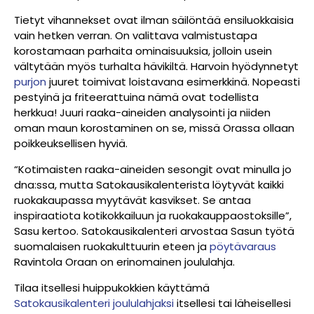
Tietyt vihannekset ovat ilman säilöntää ensiluokkaisia
vain hetken verran. On valittava valmistustapa
korostamaan parhaita ominaisuuksia, jolloin usein
vältytään myös turhalta hävikiltä. Harvoin hyödynnetyt
purjon
juuret toimivat loistavana esimerkkinä. Nopeasti
pestyinä ja friteerattuina nämä ovat todellista
herkkua! Juuri raaka-aineiden analysointi ja niiden
oman maun korostaminen on se, missä Orassa ollaan
poikkeuksellisen hyviä.
“Kotimaisten raaka-aineiden sesongit ovat minulla jo
dna:ssa, mutta Satokausikalenterista löytyvät kaikki
ruokakaupassa myytävät kasvikset. Se antaa
inspiraatiota kotikokkailuun ja ruokakauppaostoksille”,
Sasu kertoo. Satokausikalenteri arvostaa Sasun työtä
suomalaisen ruokakulttuurin eteen ja
pöytävaraus
Ravintola Oraan on erinomainen joululahja.
Tilaa itsellesi huippukokkien käyttämä
Satokausikalenteri joululahjaksi
itsellesi tai läheisellesi