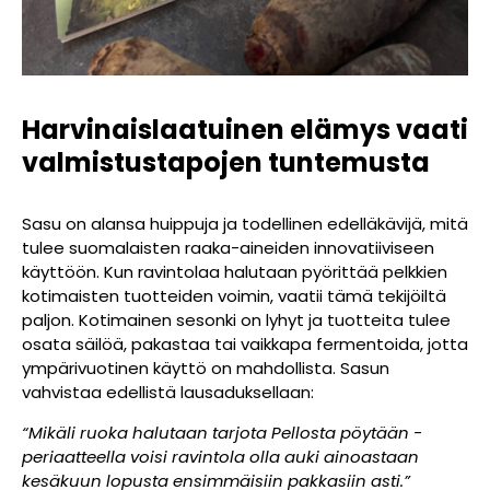
Harvinaislaatuinen elämys vaati
valmistustapojen tuntemusta
Sasu on alansa huippuja ja todellinen edelläkävijä, mitä
tulee suomalaisten raaka-aineiden innovatiiviseen
käyttöön. Kun ravintolaa halutaan pyörittää pelkkien
kotimaisten tuotteiden voimin, vaatii tämä tekijöiltä
paljon. Kotimainen sesonki on lyhyt ja tuotteita tulee
osata säilöä, pakastaa tai vaikkapa fermentoida, jotta
ympärivuotinen käyttö on mahdollista. Sasun
vahvistaa edellistä lausaduksellaan:
“Mikäli ruoka halutaan tarjota Pellosta pöytään -
periaatteella voisi ravintola olla auki ainoastaan
kesäkuun lopusta ensimmäisiin pakkasiin asti.”