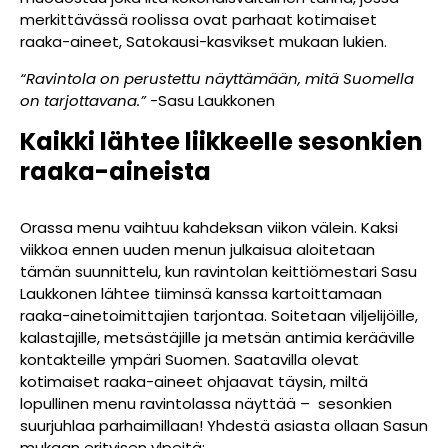
merkittävässä roolissa ovat parhaat kotimaiset
raaka-aineet, Satokausi-kasvikset mukaan lukien.
“Ravintola on perustettu näyttämään, mitä Suomella
on tarjottavana.”
-Sasu Laukkonen
Kaikki lähtee liikkeelle sesonkien
raaka-aineista
Orassa menu vaihtuu kahdeksan viikon välein. Kaksi
viikkoa ennen uuden menun julkaisua aloitetaan
tämän suunnittelu, kun ravintolan keittiömestari Sasu
Laukkonen lähtee tiiminsä kanssa kartoittamaan
raaka-ainetoimittajien tarjontaa. Soitetaan viljelijöille,
kalastajille, metsästäjille ja metsän antimia kerääville
kontakteille ympäri Suomen. Saatavilla olevat
kotimaiset raaka-aineet ohjaavat täysin, miltä
lopullinen menu ravintolassa näyttää – sesonkien
suurjuhlaa parhaimillaan! Yhdestä asiasta ollaan Sasun
mukaan erityisen ylpeitä: