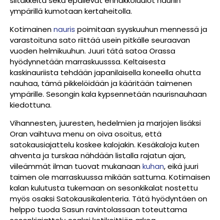
siitakkeita sekä epäilevät ennakkoluulot nauriin
ympärillä kumotaan kertaheitolla.
Kotimainen
nauris
poimitaan syyskuuhun mennessä ja
varastoituna sato riittää usein pitkälle seuraavan
vuoden helmikuuhun. Juuri tätä satoa Orassa
hyödynnetään marraskuusssa. Keltaisesta
kaskinauriista tehdään japanilaisella koneella ohutta
nauhaa, tämä pikkelöidään ja kääritään taimenen
ympärille. Sesongin kala kypsennetään naurisnauhaan
kiedottuna.
Vihannesten, juuresten, hedelmien ja marjojen lisäksi
Oran vaihtuva menu on oiva osoitus, että
satokausiajattelu koskee kalojakin. Kesäkaloja kuten
ahventa ja turskaa nähdään listalla rajatun ajan,
viileämmät ilman tuovat mukanaan
kuhan
, eikä juuri
taimen ole marraskuussa mikään sattuma. Kotimaisen
kalan kulutusta tukemaan on sesonkikalat nostettu
myös osaksi Satokausikalenteria. Tätä hyödyntäen on
helppo tuoda Sasun ravintolassaan toteuttama