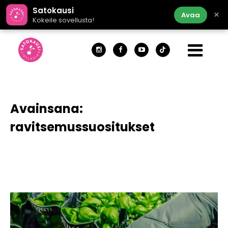
Satokausi
×
Avaa
Kokeile sovellusta!
Avainsana:
ravitsemussuositukset