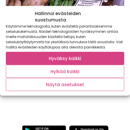
Hallinnoi evästeiden
suostumusta
Käytämme teknologioita, kuten evästeitä parantaaksemme
selailukokemusta. Näiden teknologioiden hyväksyminen antaa
meille mahdollisuuden käsitellä tietoja, kuten
selailukäyttäytymistä tai yksilöllisiä tunnuksia tällä sivustolla. Voit
hallita evästeiden käyttölupaa alla olevista painikkeista.
Suosimalla satokauden kasviksia syöt
Hyväksy kaikki
monipuolisemmin ja säästät rahaa sekä
ympäristöä
Hylkää kaikki
Kasvisten säännöllinen syöminen pidentää tutkitusti ihmisen
elinvuosia, mutta silti me suomalaiset syömme enemmän
Näytä asetukset
lihaa...