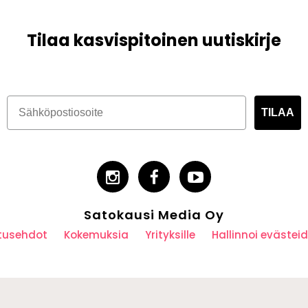
Tilaa kasvispitoinen uutiskirje
TILAA
Satokausi Media Oy
utusehdot
Kokemuksia
Yrityksille
Hallinnoi eväste