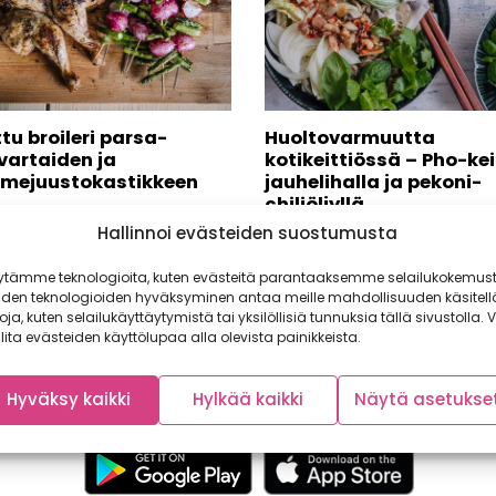
ttu broileri parsa-
Huoltovarmuutta
ivartaiden ja
kotikeittiössä – Pho-kei
omejuustokastikkeen
jauhelihalla ja pekoni-
chiliöljyllä
Hallinnoi evästeiden suostumusta
inen yhteistyö: Weber Järvi
Poikkeuksellinen vuosi näkyy
ä kesäillan valossa ja grillissä
kotikokkien keittiöissä. Jääka
ytämme teknologioita, kuten evästeitä parantaaksemme selailukokemust
kokonainen broileri parsa-
vihanneslokerot pursuavat kasv
iden teknologioiden hyväksyminen antaa meille mahdollisuuden käsitell
rtaiden...
suomalaisen lihan suosio on...
toja, kuten selailukäyttäytymistä tai yksilöllisiä tunnuksia tällä sivustolla. V
lita evästeiden käyttölupaa alla olevista painikkeista.
Hyväksy kaikki
Hylkää kaikki
Näytä asetukse