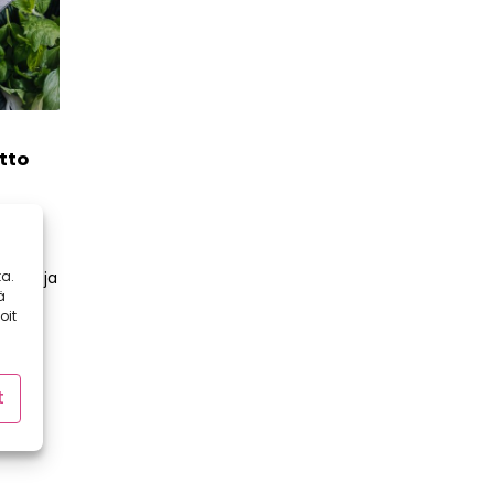
tto
appien
a.
iksia ja
ä
oit
t