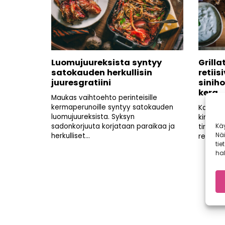
Luomujuureksista syntyy
Grilla
satokauden herkullisin
retiis
juuresgratiini
sinih
kera
Maukas vaihtoehto perinteisille
kermaperunoille syntyy satokauden
Kaupall
luomujuureksista. Syksyn
kimmeltä
Kä
sadonkorjuuta korjataan paraikaa ja
tirisee 
Nä
herkulliset...
retiisiva
tie
hal