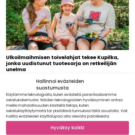
Ulkoilmaihmisen toivelahjat tekee Kupilka,
jonka uudistunut tuotesarja on retkeilijän
unelma
Kaupallinen yhteistyö: Kupilka Kupilka on perinteinen
Hallinnoi evästeiden
perheyritys Pohjois-Karjalasta, joka valmistaa kevyitä,
suostumusta
kestäviä ja ekologisia...
Käytämme teknologioita, kuten evästeitä parantaaksemme
selailukokemusta. Näiden teknologioiden hyväksyminen antaa
meille mahdollisuuden käsitellä tietoja, kuten
selailukäyttäytymistä tai yksilöllisiä tunnuksia tällä sivustolla. Voit
hallita evästeiden käyttölupaa alla olevista painikkeista.
Hyväksy kaikki