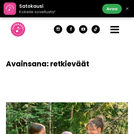
Satokausi
×
Avaa
Kokeile sovellusta!
Avainsana:
retkieväät