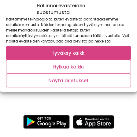
Hallinnoi evästeiden
suostumusta
Käytämme teknologioita, kuten evästeitä parantaaksemme
selailukokemusta. Näiden teknologioiden hyväksyminen antaa
meille mahdollisuuden käsitellä tietoja, kuten
selailukäyttäytymistä tai yksilöllisiä tunnuksia tällä sivustolla. Voit
hallita evästeiden käyttölupaa alla olevista painikkeista.
Hyväksy kaikki
Ulkoilureittejä, ruskaa ja retkiruokaa – Visit
Suomussalmi
Hylkää kaikki
Nauti luonnon rauhasta ja monipuolisista aktiviteeteista,
pysähdy nuotiolle ja koe Suomussalmi kaikilla aisteilla....
Näytä asetukset