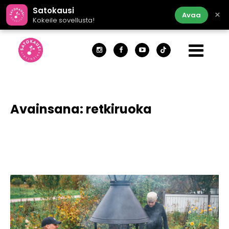
Satokausi
×
Avaa
Kokeile sovellusta!
Avainsana:
retkiruoka