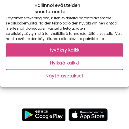
Hallinnoi evästeiden
suostumusta
Käytämme teknologioita, kuten evästeitä parantaaksemme
selailukokemusta. Näiden teknologioiden hyväksyminen antaa
meille mahdollisuuden käsitellä tietoja, kuten
selailukäyttäytymistä tai yksilöllisiä tunnuksia tällä sivustolla. Voit
hallita evästeiden käyttölupaa alla olevista painikkeista.
Hyväksy kaikki
Eggs Florentine -bagelit kruunaavat kesäisen
kuohuviinibrunssin
Hylkää kaikki
Kaupallinen yhteistyö: Winestate Kuuma kesäpäivä, puiden
varjoon levitetty värikäs viltti, kori täynnä hyvää...
Näytä asetukset