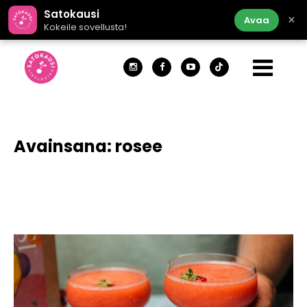
Satokausi
×
Avaa
Kokeile sovellusta!
Avainsana:
rosee