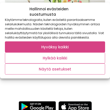
Hallinnoi evästeiden
suostumusta
Käytämme teknologioita, kuten evästeitä parantaaksemme
selailukokemusta. Näiden teknologioiden hyväksyminen antaa
meille mahdollisuuden käsitellä tietoja, kuten
selailukäyttäytymistä tai yksilöllisiä tunnuksia tällä sivustolla. Voit
hallita evästeiden käyttölupaa alla olevista painikkeista.
Hyväksy kaikki
Vähennetään yhdessä ruokahävikkiä
Hylkää kaikki
Oletko ajatellut, että moni klassikkoruoka köyhistä ritareista
Näytä asetukset
paistettuun riisiin ja pizzaan on syntynyt alunperin...