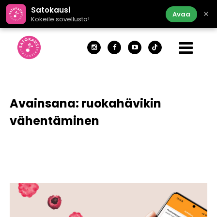
Satokausi
×
Avaa
Kokeile sovellusta!
Avainsana:
ruokahävikin
vähentäminen