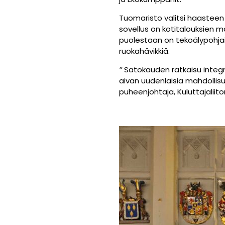
Tuomaristo valitsi haasteen 
sovellus on kotitalouksien 
puolestaan on tekoälypohjain
ruokahävikkiä.
”
Satokauden ratkaisu integro
aivan uudenlaisia mahdollisu
puheenjohtaja, Kuluttajalii