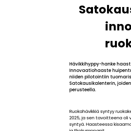
Satokaus
inno
ruo
Hävikkihyppy-hanke haastoi
Innovaatiohaaste huipentu
niiden pilotointiin tuomaris
Satokausikalenterin, joide
perusteella.
Ruokahävikkiä syntyy ruokake
2025, ja sen tavoitteena oli
syntyä. Haasteessa kisaama
ja Ekokumppanit.