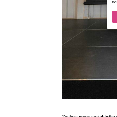
hal
”Ratkaisumme ruokahävikin v