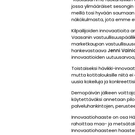
jossa ylimääräiset sesongin
meillä tosi hyvään saumaan 
näkökulmasta, jota emme ehk
Kilpailijoiden innovaatioita 
Vaasanin vastuullisuuspääll
marketkaupan vastuullisuus
hankevastaava
Jenni Vaini
innovaatioiden uutuusarvoa,
Toistaiseksi hävikki-innovaa
mutta kotitalouksille niitä ei
uusia kokeiluja ja konkreettis
Demopäivän jälkeen voittaja
käytettäväksi annetaan pilo
palveluhankintojen, perustee
Innovaatiohaaste on osa Häv
rahoittaa maa- ja metsätalo
Innovaatiohaasteen haasteku