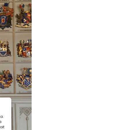
a.
ä
oit