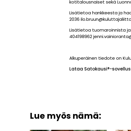
kotitalousnaiset sekä Luonn
Lisätietoa hankkeesta ja haa
2036 ilo.bruun@kuluttajaliitto
Lisätietoa tuomaroinnista j
404198962 jenni.vainioranta@k
Alkuperäinen tiedote on Kulut
Lataa Satokausi®-sovellus
Lue myös nämä: