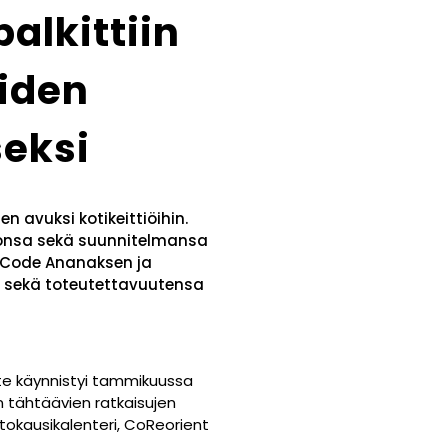
alkittiin
öiden
eksi
 avuksi kotikeittiöihin.
tionsa sekä suunnitelmansa
tsi Code Ananaksen ja
sa sekä toteutettavuutensa
aste käynnistyi tammikuussa
n tähtäävien ratkaisujen
okausikalenteri, CoReorient