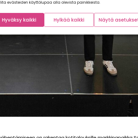
lita evästeiden käyttölupaa alla olevista painikkeista.
Hyväksy kaikki
Hylkää kaikki
Näytä asetukse
ähentämiseen on rakentaa kotitalouksille markkinapaikka S