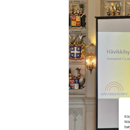
Kä
Nä
tie