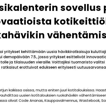
ikalenterin sovellus p
vaatioista kotikeitti
kahävikin vähentämis
 yritykset kehittämään uusia hävikkiratkaisuja kuluttajien
i demopäivään 7.5., jossa yritykset esittelivät innovaa
tolle ja tilaisuuden vieraille. Voittajiksi tuomaristo vali
n ratkaisut erottuivat edukseen erityisesti uutuusarvon
tjun kaikissa osissa, mutta eniten juuri kotitalouksissa. Ha
 vauhdittaa uusien kotitalouksien ruokahävikin vähentämisee
ssa olivat Code Ananas, Kauppavalmennus, Wastebook, Sat