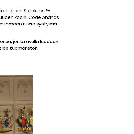
ikalenterin Satokausi®-
ää uuden kodin. Code Ananas
ähentämään niissä syntyvää
ensa, jonka avulla luodaan
elee tuomariston