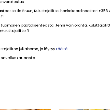
onvarakeskus.
steesta: Ilo Bruun, Kuluttajaliitto, hankekoordinaattori +358
.fi
a tuomarien päätöksenteosta: Jenni Vainioranta, Kuluttajalii
uluttajaliitto.fi
tajaliiton julkaisema, ja löytyy
täältä
.
 sovelluskaupasta.