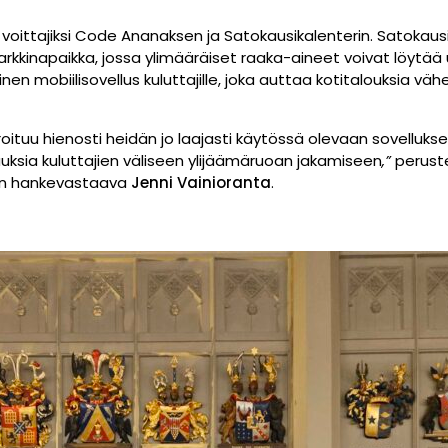
voittajiksi Code Ananaksen ja Satokausikalenterin. Satokaus
markkinapaikka, jossa ylimääräiset raaka-aineet voivat löyt
en mobiilisovellus kuluttajille, joka auttaa kotitalouksia v
ituu hienosti heidän jo laajasti käytössä olevaan sovellukse
uksia kuluttajien väliseen ylijäämäruoan jakamiseen
,”
perust
ton hankevastaava
Jenni Vainioranta
.