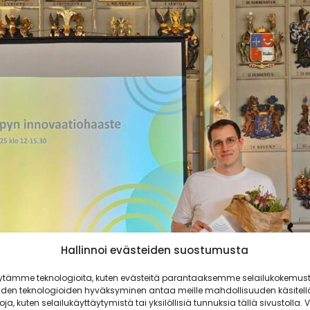
Hallinnoi evästeiden suostumusta
ytämme teknologioita, kuten evästeitä parantaaksemme selailukokemust
iden teknologioiden hyväksyminen antaa meille mahdollisuuden käsitell
toja, kuten selailukäyttäytymistä tai yksilöllisiä tunnuksia tällä sivustolla. V