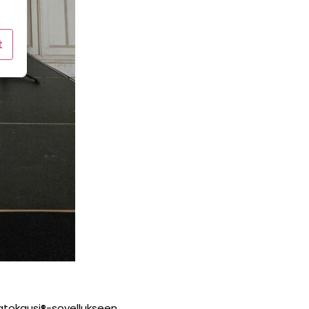
t
atokausi®-sovellukseen,