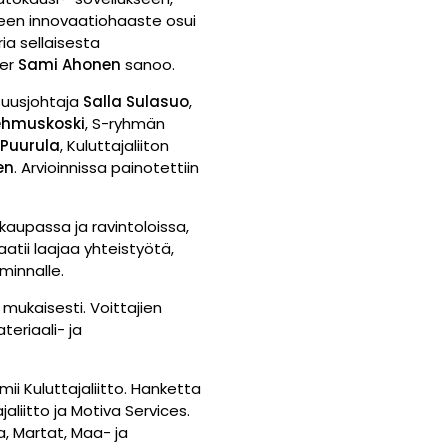
keen innovaatiohaaste osui
a sellaisesta
ger
Sami Ahonen
sanoo.
isuusjohtaja
Salla Sulasuo
,
ehmuskoski
, S-ryhmän
Puurula
, Kuluttajaliiton
en
. Arvioinnissa painotettiin
kaupassa ja ravintoloissa,
vaatii laajaa yhteistyötä,
iminnalle.
mukaisesti. Voittajien
eriaali- ja
i Kuluttajaliitto. Hanketta
liitto ja Motiva Services.
, Martat, Maa- ja