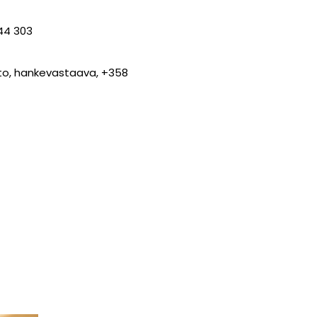
 44 303
tto, hankevastaava, +358