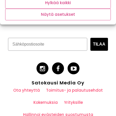
Hylkää kaikki
Näytä asetukset
Tilaa kasvispitoinen uutiskirje
TILAA
Satokausi Media Oy
Ota yhteyttä
Toimitus- ja palautusehdot
Kokemuksia
Yrityksille
Hallinnoi evästeiden suostumusta