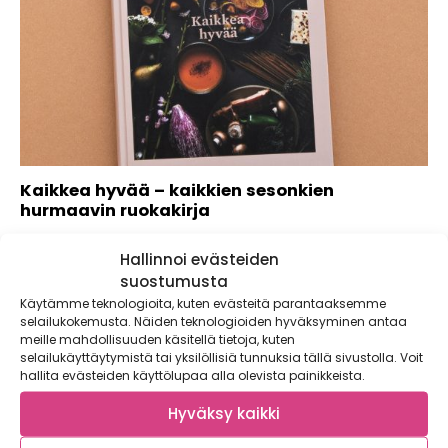
Kaikkea hyvää – kaikkien sesonkien
hurmaavin ruokakirja
Kaikkea hyvää -ruokakirja Haluaisitko syödä herkullista ja
Hallinnoi evästeiden
hyvää tekevää ruokaa vuoden jokaisena kuukautena?
Olemme...
suostumusta
Käytämme teknologioita, kuten evästeitä parantaaksemme
selailukokemusta. Näiden teknologioiden hyväksyminen antaa
meille mahdollisuuden käsitellä tietoja, kuten
selailukäyttäytymistä tai yksilöllisiä tunnuksia tällä sivustolla. Voit
hallita evästeiden käyttölupaa alla olevista painikkeista.
Hyväksy kaikki