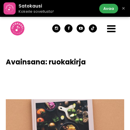
Satokausi
×
Avaa
Kokeile sovellusta!
Avainsana:
ruokakirja