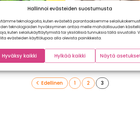
Hallinnoi evästeiden suostumusta
a juuri nyt: Ruusukaali
Viikon kasvikset 2013
ytämme teknologioita, kuten evästeitä parantaaksemme selailukokemust
mme viikon kasvikseksi
Viikon kasvikset 2013 Äänest
iden teknologioiden hyväksyminen antaa meille mahdollisuuden käsitell
alin. Monelle meistä ruusukaali
joka viikko Facebook sivuilla
toja, kuten selailukäyttäytymistä tai yksilöllisiä tunnuksia tällä sivustolla. V
tettavasti herätä vahvaa
viikon kasviksen. Tähän alapuol
lita evästeiden käyttölupaa alla olevista painikkeista.
vaa sesonkiherkusta.
listattu...
lin...
Hyväksy kaikki
Hylkää kaikki
Näytä asetukse
Sivu
Sivu
Sivu
Edellinen
1
2
3