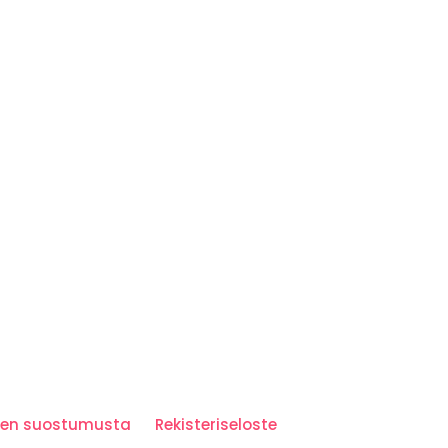
iden suostumusta
Rekisteriseloste