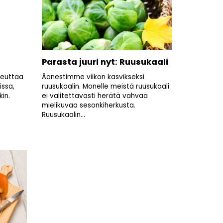
Parasta juuri nyt: Ruusukaali
heuttaa
Äänestimme viikon kasvikseksi
issa,
ruusukaalin. Monelle meistä ruusukaali
kin.
ei valitettavasti herätä vahvaa
mielikuvaa sesonkiherkusta.
Ruusukaalin...