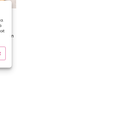
a.
ämme
ä
mme
oit
elle on
t