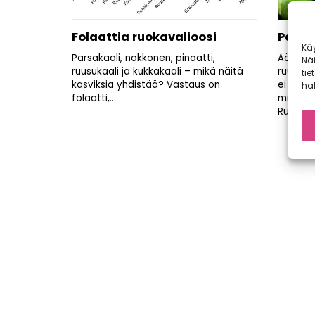
Folaattia ruokavalioosi
Parast
Kä
Parsakaali, nokkonen, pinaatti,
Äänesti
Nä
ruusukaali ja kukkakaali – mikä näitä
ruusuka
tie
kasviksia yhdistää? Vastaus on
ei vali
hal
folaatti,...
mieliku
Ruusukaa
Artikkelien
sivutus