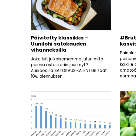
Päivitetty klassikko –
#Brut
Uunilohi satokauden
kasvi
vihanneksilla
Painolu
painonv
Joko luit julkaisemamme jutun mitä
kaikille 
poimia ostoskoriin juuri nyt?
amatöör
Alekoodilla SATOKAUSIKALENTERI saat
normaali
10€ alennuksen...