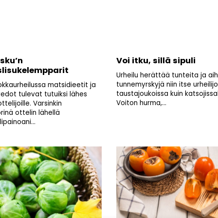
sku’n
Voi itku, sillä sipuli
slisukelempparit
Urheilu herättää tunteita ja ai
tunnemyrskyjä niin itse urheilijo
okkaurheilussa matsidieetit ja
taustajoukoissa kuin katsojissa
edot tulevat tutuiksi lähes
Voiton hurma,...
ottelijoille. Varsinkin
inä ottelin lähellä
painoani...