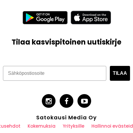
Tilaa kasvispitoinen uutiskirje
TILAA
Satokausi Media Oy
utusehdot
Kokemuksia
Yrityksille
Hallinnoi eväste