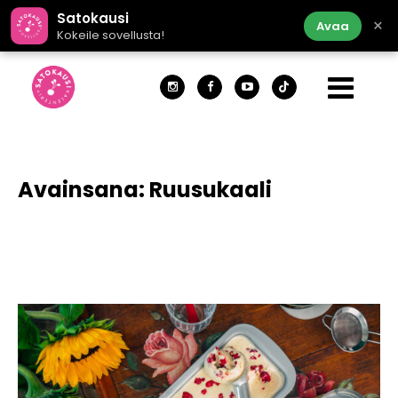
Satokausi
×
Avaa
Kokeile sovellusta!
Avainsana:
Ruusukaali