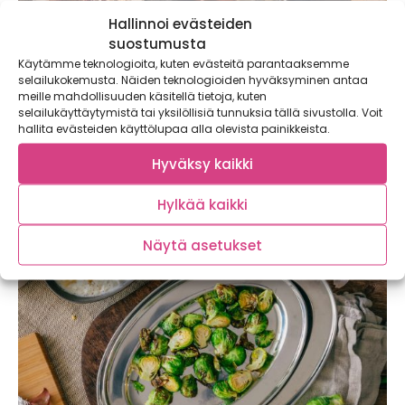
Hallinnoi evästeiden
suostumusta
Käytämme teknologioita, kuten evästeitä parantaaksemme
selailukokemusta. Näiden teknologioiden hyväksyminen antaa
meille mahdollisuuden käsitellä tietoja, kuten
Jotain perinteistä, jotain uutta – Nyt
selailukäyttäytymistä tai yksilöllisiä tunnuksia tällä sivustolla. Voit
kokataan moderni jouluateria Lejoksen
hallita evästeiden käyttölupaa alla olevista painikkeista.
rakastetuista herkuista!
Hyväksy kaikki
Kotimainen perheyritys Lejos on ollut joulun sanansaattaja
jo yli sadan vuoden ajan. Monet...
Hylkää kaikki
Näytä asetukset