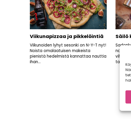
Viikunapizzaa ja pikkelöintiä
Säilö
Viikunoiden lyhyt sesonki on N-Y-T nyt!
Sadonko
Noista omalaatuisen makeista
nautita
pienistä hedelmistä kannattaa nauttia
vihanne
ihan...
talven...
Kä
Nä
tie
hal