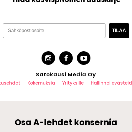
TILAA
Satokausi Media Oy
utusehdot
Kokemuksia
Yrityksille
Hallinnoi eväste
Osa A-lehdet konsernia