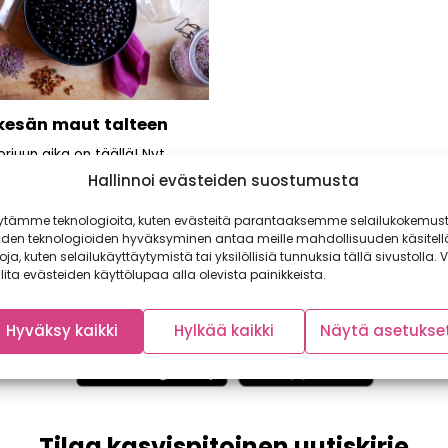
 kesän maut talteen
rjuun aika on täällä! Nyt
an tuoreista marjoista ja
Hallinnoi evästeiden suostumusta
ksista, sekä säilötään satoa
ytämme teknologioita, kuten evästeitä parantaaksemme selailukokemust
iden teknologioiden hyväksyminen antaa meille mahdollisuuden käsitell
toja, kuten selailukäyttäytymistä tai yksilöllisiä tunnuksia tällä sivustolla. V
lita evästeiden käyttölupaa alla olevista painikkeista.
Hyväksy kaikki
Hylkää kaikki
Näytä asetukse
Tilaa kasvispitoinen uutiskirje