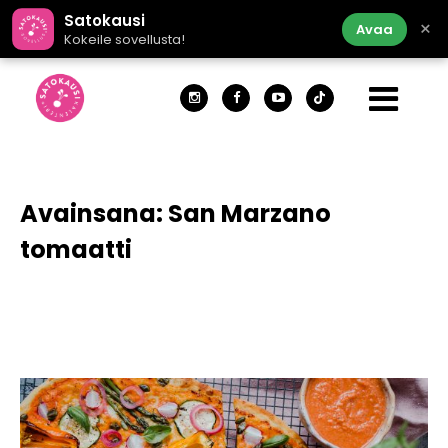
Satokausi
×
Avaa
Kokeile sovellusta!
Avainsana:
San Marzano
tomaatti