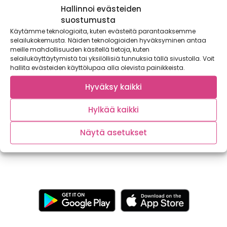
Hallinnoi evästeiden
suostumusta
Käytämme teknologioita, kuten evästeitä parantaaksemme
selailukokemusta. Näiden teknologioiden hyväksyminen antaa
meille mahdollisuuden käsitellä tietoja, kuten
selailukäyttäytymistä tai yksilöllisiä tunnuksia tällä sivustolla. Voit
hallita evästeiden käyttölupaa alla olevista painikkeista.
Hyväksy kaikki
Maailman paras kasvispasta
Hylkää kaikki
Tätä tomaattia on odotettu! Närpiön Vihanneksen uutuus
on aromaattinen San Marzano tomaatti, joka...
Näytä asetukset