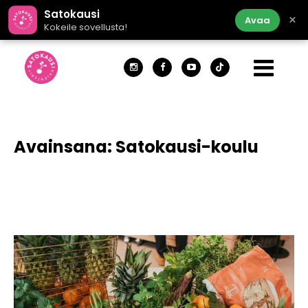
Satokausi
×
Avaa
Kokeile sovellusta!
Avainsana:
Satokausi-koulu