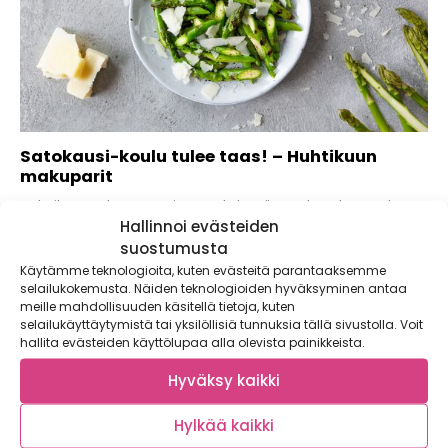
Satokausi-koulu tulee taas! – Huhtikuun
makuparit
Helmikuussa lanseerasimme yhdessä Food Market Herkun
Hallinnoi evästeiden
kanssa supersuosituksi nousseen Satokausi-koulun! Tällöin
jaoimme kasvisten ilosanomaa...
suostumusta
Käytämme teknologioita, kuten evästeitä parantaaksemme
selailukokemusta. Näiden teknologioiden hyväksyminen antaa
meille mahdollisuuden käsitellä tietoja, kuten
selailukäyttäytymistä tai yksilöllisiä tunnuksia tällä sivustolla. Voit
hallita evästeiden käyttölupaa alla olevista painikkeista.
Hyväksy kaikki
Hylkää kaikki