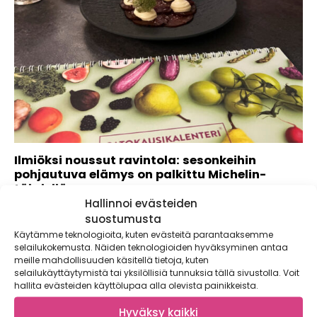
Ilmiöksi noussut ravintola: sesonkeihin
pohjautuva elämys on palkittu Michelin-
tähdellä
Hallinnoi evästeiden
Ravintolakokemusta Orassa kuvaillaan poikkeuksetta
suostumusta
sanoilla paras ja poikkeuksellinen. Loputon kokeilunhalu
Käytämme teknologioita, kuten evästeitä parantaaksemme
suomalaisten raaka-aineiden kanssa on...
selailukokemusta. Näiden teknologioiden hyväksyminen antaa
meille mahdollisuuden käsitellä tietoja, kuten
selailukäyttäytymistä tai yksilöllisiä tunnuksia tällä sivustolla. Voit
hallita evästeiden käyttölupaa alla olevista painikkeista.
Hyväksy kaikki