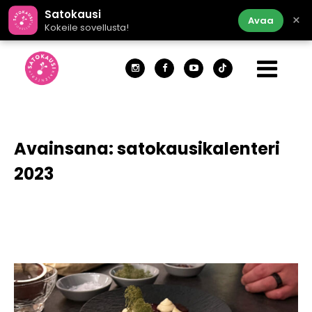
Satokausi
×
Avaa
Kokeile sovellusta!
Avainsana:
satokausikalenteri
2023