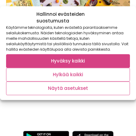
Hallinnoi evästeiden
suostumusta
Käytämme teknologioita, kuten evästeitä parantaaksemme
selailukokemusta. Näiden teknologioiden hyväksyminen antaa
meille mahdollisuuden käsitellä tietoja, kuten
selailukäyttäytymistä tai yksilöllisiä tunnuksia tällä sivustolla. Voit
hallita evästeiden käyttölupaa alla olevista painikkeista.
Hyväksy kaikki
Satokausikalenteri täyttää 10 vuotta ja
julkaisee historiansa parhaan seinäkalenterin
Hylkää kaikki
Satokausikalenteri viettää 10. juhlavuottansa, jonka
kunniaksi tuleva, vuoden 2024 Satokausikalenteri on
Näytä asetukset
suurempi, upeampi ja...