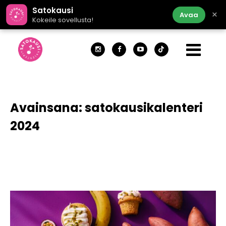
Satokausi
×
Avaa
Kokeile sovellusta!
Avainsana:
satokausikalenteri
2024