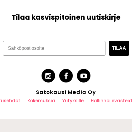
Tilaa kasvispitoinen uutiskirje
TILAA
Satokausi Media Oy
utusehdot
Kokemuksia
Yrityksille
Hallinnoi eväste