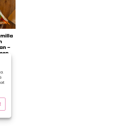
milla
n
an –
seen
lun
an
a.
t
ä
...
oit
t