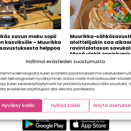
ikäs savun maku sopii
Muurikka-sähkösavusti
n kasviksille – Muurikka
aloittelijakin saa aikaa
 savustuksesta helppoa
ravintolatason savukal
tässä vinkit onnistumi
ollut jo jonkin aikaa
Hallinnoi evästeiden suostumusta
aku maailmalla, joten me
Savustus lienee yksi ulkokokkai
iset olemme ruokatrendien...
jaloimmista muodoista. Muurik
ytämme teknologioita, kuten evästeitä parantaaksemme selailukokemust
uudet sähkösavustimet sopiva
iden teknologioiden hyväksyminen antaa meille mahdollisuuden käsitell
ympärivuotiseen käyttöön jopa
toja, kuten selailukäyttäytymistä tai yksilöllisiä tunnuksia tällä sivustolla. V
lita evästeiden käyttölupaa alla olevista painikkeista.
Hyväksy kaikki
Hylkää kaikki
Näytä asetukse