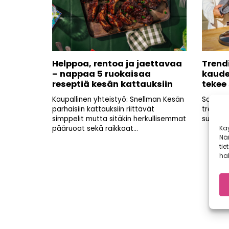
Helppoa, rentoa ja jaettavaa
Trend
– nappaa 5 ruokaisaa
kaude
reseptiä kesän kattauksiin
tekee
Kaupallinen yhteistyö: Snellman Kesän
Savu on 
parhaisiin kattauksiin riittävät
trendim
simppelit mutta sitäkin herkullisemmat
suomala
Kä
pääruoat sekä raikkaat...
Nä
tie
hal