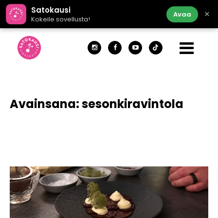
Satokausi
×
Avaa
Kokeile sovellusta!
Avainsana:
sesonkiravintola