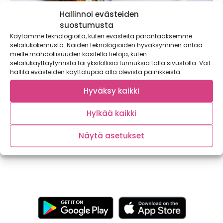
Hallinnoi evästeiden
suostumusta
Käytämme teknologioita, kuten evästeitä parantaaksemme
selailukokemusta. Näiden teknologioiden hyväksyminen antaa
meille mahdollisuuden käsitellä tietoja, kuten
selailukäyttäytymistä tai yksilöllisiä tunnuksia tällä sivustolla. Voit
hallita evästeiden käyttölupaa alla olevista painikkeista.
Hyväksy kaikki
Suomen parhaat sesonkiravintolat
Hylkää kaikki
Sen jälkeen, kun Satokausikalenteri perustettiin vuonna
2013, satokausiajattelu on kasvanut ilmiönä todelliseksi
trendiksi. Kotitaloudet...
Näytä asetukset