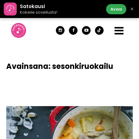
Satokausi
×
Avaa
Kokeile sovellusta!
Avainsana:
sesonkiruokailu