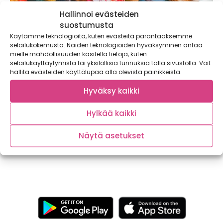
Hallinnoi evästeiden
suostumusta
Käytämme teknologioita, kuten evästeitä parantaaksemme
selailukokemusta. Näiden teknologioiden hyväksyminen antaa
meille mahdollisuuden käsitellä tietoja, kuten
selailukäyttäytymistä tai yksilöllisiä tunnuksia tällä sivustolla. Voit
hallita evästeiden käyttölupaa alla olevista painikkeista.
Satokausikalenteri syntyi kehittäjien omasta
Hyväksy kaikki
tarpeesta
Hylkää kaikki
Satokausikalenterin ovat kehittäneet kolme suomalaista
nuorta aikuista: Samuli, Laura ja Johannes.
Satokausikalenteri löytyy tällä...
Näytä asetukset