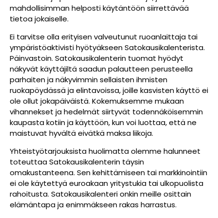
mahdollisimman helposti käytäntöön siirrettävää
tietoa jokaiselle.
Ei tarvitse olla erityisen valveutunut ruoanlaittaja tai
ympäristöaktivisti hyötyäkseen Satokausikalenterista.
Päinvastoin. Satokausikalenterin tuomat hyödyt
näkyvät käyttäjiltä saadun palautteen perusteella
parhaiten ja näkyvimmin sellaisten ihmisten
ruokapöydässä ja elintavoissa, joille kasvisten käyttö ei
ole ollut jokapäiväistä. Kokemuksemme mukaan
vihannekset ja hedelmät siirtyvät todennäköisemmin
kaupasta kotiin ja käyttöön, kun voi luottaa, että ne
maistuvat hyvältä eivätkä maksa liikoja.
Yhteistyötarjouksista huolimatta olemme halunneet
toteuttaa Satokausikalenterin täysin
omakustanteena. Sen kehittämiseen tai markkinointiin
ei ole käytettyä euroakaan yritystukia tai ulkopuolista
rahoitusta. Satokausikalenteri onkin meille osittain
elämäntapa ja enimmäkseen rakas harrastus.