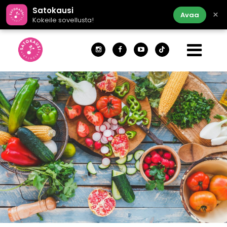
Satokausi
×
Avaa
Kokeile sovellusta!