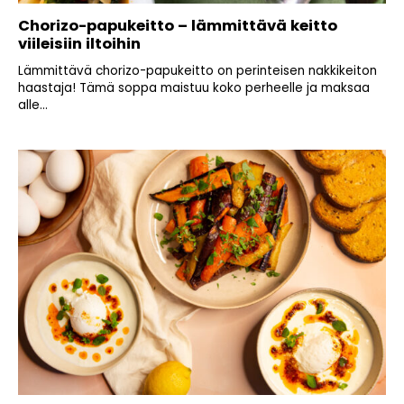
Chorizo-papukeitto – lämmittävä keitto
viileisiin iltoihin
Lämmittävä chorizo-papukeitto on perinteisen nakkikeiton
haastaja! Tämä soppa maistuu koko perheelle ja maksaa
alle...