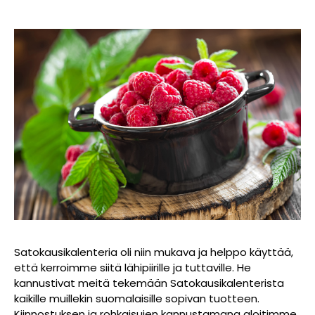
Satokausikalenteria oli niin mukava ja helppo käyttää,
että kerroimme siitä lähipiirille ja tuttaville. He
kannustivat meitä tekemään Satokausikalenterista
kaikille muillekin suomalaisille sopivan tuotteen.
Kiinnostuksen ja rohkaisujen kannustamana aloitimme