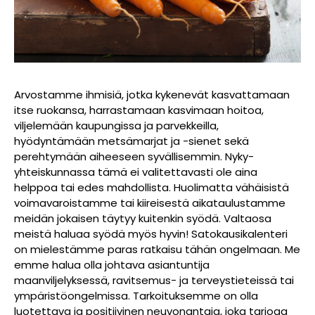
Arvostamme ihmisiä, jotka kykenevät kasvattamaan
itse ruokansa, harrastamaan kasvimaan hoitoa,
viljelemään kaupungissa ja parvekkeilla,
hyödyntämään metsämarjat ja -sienet sekä
perehtymään aiheeseen syvällisemmin. Nyky-
yhteiskunnassa tämä ei valitettavasti ole aina
helppoa tai edes mahdollista. Huolimatta vähäisistä
voimavaroistamme tai kiireisestä aikataulustamme
meidän jokaisen täytyy kuitenkin syödä. Valtaosa
meistä haluaa syödä myös hyvin! Satokausikalenteri
on mielestämme paras ratkaisu tähän ongelmaan. Me
emme halua olla johtava asiantuntija
maanviljelyksessä, ravitsemus- ja terveystieteissä tai
ympäristöongelmissa. Tarkoituksemme on olla
luotettava ja positiivinen neuvonantaja, joka tarjoaa