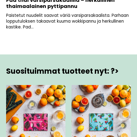
Pad thai varsiparsakaalilla – herkullinen
thaimaalainen pyttipannu
Paistetut nuudelit saavat väriä varsiparsakaalista. Parhaan
lopputuloksen takaavat kuuma wokkipannu ja herkullinen
kastike. Pad...
Suosituimmat tuotteet nyt: ?>