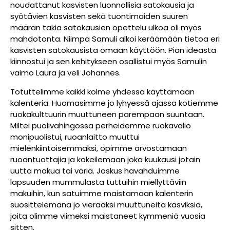
noudattanut kasvisten luonnollisia satokausia ja
syötävien kasvisten sekä tuontimaiden suuren
määrän takia satokausien opettelu ulkoa oli myös
mahdotonta. Niimpä Samuli alkoi keräämään tietoa eri
kasvisten satokausista omaan käyttöön. Pian ideasta
kiinnostui ja sen kehitykseen osallistui myös Samulin
vaimo Laura ja veli Johannes.
Totuttelimme kaikki kolme yhdessä käyttämään
kalenteria. Huomasimme jo lyhyessä ajassa kotiemme
ruokakulttuurin muuttuneen parempaan suuntaan.
Miltei puolivahingossa perheidemme ruokavalio
monipuolistui, ruoanlaitto muuttui
mielenkiintoisemmaksi, opimme arvostamaan
ruoantuottajia ja kokeilemaan joka kuukausi jotain
uutta makua tai väriä. Joskus havahduimme
lapsuuden mummulasta tuttuihin miellyttäviin
makuihin, kun satuimme maistamaan kalenterin
suosittelemana jo vieraaksi muuttuneita kasviksia,
joita olimme viimeksi maistaneet kymmeniä vuosia
sitten.