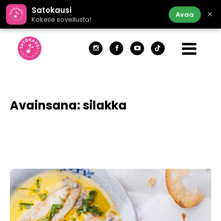
Satokausi
×
Avaa
Kokeile sovellusta!
Avainsana:
silakka