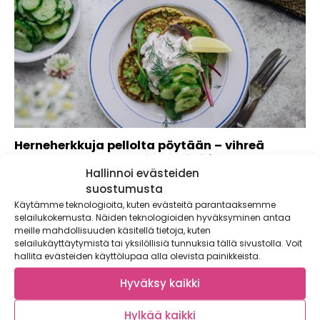
Herneherkkuja pellolta pöytään – vihreä
shakshuka, aloo gobi herneillä ja herneletut
Hallinnoi evästeiden
savusilakkaskagenilla
suostumusta
Kaupallinen yhteistyö: Apetit Parahultaisen pieni ja sopivan
Käytämme teknologioita, kuten evästeitä parantaaksemme
makea suomalainen herne on himoittu herkku,...
selailukokemusta. Näiden teknologioiden hyväksyminen antaa
meille mahdollisuuden käsitellä tietoja, kuten
selailukäyttäytymistä tai yksilöllisiä tunnuksia tällä sivustolla. Voit
hallita evästeiden käyttölupaa alla olevista painikkeista.
Hyväksy kaikki
Hylkää kaikki