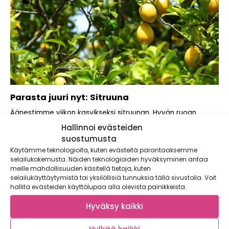
Parasta juuri nyt: Sitruuna
Äänestimme viikon kasvikseksi sitruunan. Hyvän ruoan
salaisuus on suolan, makean, happamuuden, karvauden ja
Hallinnoi evästeiden
umamin...
suostumusta
Käytämme teknologioita, kuten evästeitä parantaaksemme
selailukokemusta. Näiden teknologioiden hyväksyminen antaa
meille mahdollisuuden käsitellä tietoja, kuten
selailukäyttäytymistä tai yksilöllisiä tunnuksia tällä sivustolla. Voit
hallita evästeiden käyttölupaa alla olevista painikkeista.
Hyväksy kaikki