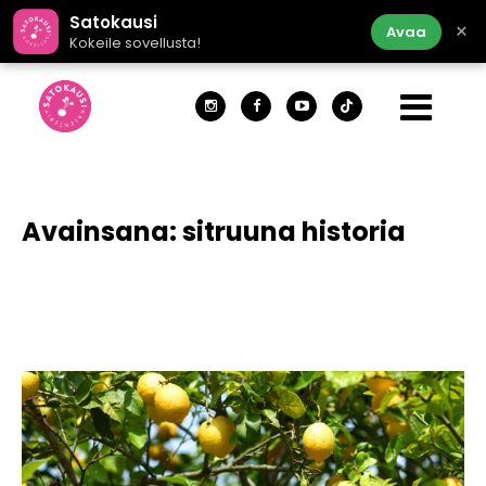
Satokausi
×
Avaa
Kokeile sovellusta!
Avainsana:
sitruuna historia