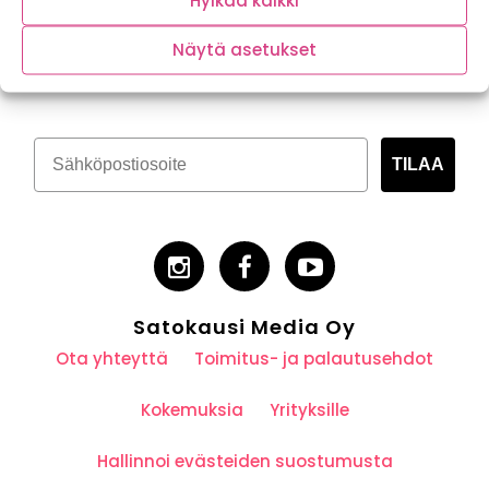
Hylkää kaikki
Tilaa kasvispitoinen uutiskirje
Näytä asetukset
TILAA
Satokausi Media Oy
Ota yhteyttä
Toimitus- ja palautusehdot
Kokemuksia
Yrityksille
Hallinnoi evästeiden suostumusta