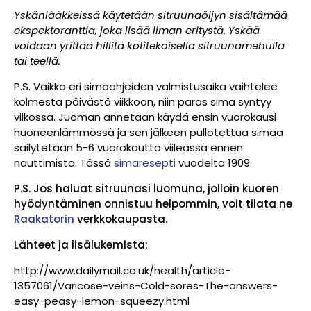
Yskänlääkkeissä käytetään sitruunaöljyn sisältämää
ekspektoranttia, joka lisää liman eritystä. Yskää
voidaan yrittää hillitä kotitekoisella sitruunamehulla
tai teellä.
P.S. Vaikka eri simaohjeiden valmistusaika vaihtelee
kolmesta päivästä viikkoon, niin paras sima syntyy
viikossa. Juoman annetaan käydä ensin vuorokausi
huoneenlämmössä ja sen jälkeen pullotettua simaa
säilytetään 5-6 vuorokautta viileässä ennen
nauttimista. Tässä
simaresepti
vuodelta 1909.
P.S. Jos haluat sitruunasi luomuna, jolloin kuoren
hyödyntäminen onnistuu helpommin, voit tilata ne
Raakatorin
verkkokaupasta.
Lähteet ja lisälukemista:
http://www.dailymail.co.uk/health/article-
1357061/Varicose-veins-Cold-sores-The-answers-
easy-peasy-lemon-squeezy.html