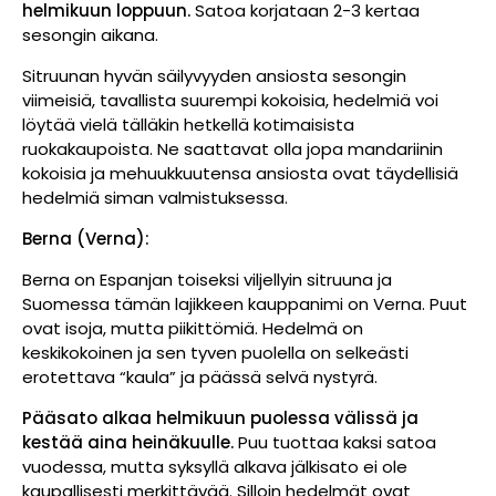
helmikuun loppuun.
Satoa korjataan 2-3 kertaa
sesongin aikana.
Sitruunan hyvän säilyvyyden ansiosta sesongin
viimeisiä, tavallista suurempi kokoisia, hedelmiä voi
löytää vielä tälläkin hetkellä kotimaisista
ruokakaupoista. Ne saattavat olla jopa mandariinin
kokoisia ja mehuukkuutensa ansiosta ovat täydellisiä
hedelmiä siman valmistuksessa.
Berna (Verna):
Berna on Espanjan toiseksi viljellyin sitruuna ja
Suomessa tämän lajikkeen kauppanimi on Verna. Puut
ovat isoja, mutta piikittömiä. Hedelmä on
keskikokoinen ja sen tyven puolella on selkeästi
erotettava “kaula” ja päässä selvä nystyrä.
Pääsato alkaa helmikuun puolessa välissä ja
kestää aina heinäkuulle.
Puu tuottaa kaksi satoa
vuodessa, mutta syksyllä alkava jälkisato ei ole
kaupallisesti merkittävää. Silloin hedelmät ovat