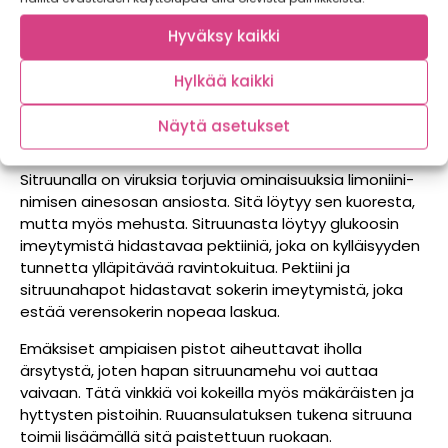
vasten ennen sen halkaisemista. Ennen puristamista
hedelmälihaan kannattaa tökkiä pieniä koloja
Hyväksy kaikki
veitsellä.
Hylkää kaikki
MUITA
SITRUUNAAN
LIITTYVIÄ
USKOMUKSIA
Näytä asetukset
Sitruunalla on viruksia torjuvia ominaisuuksia limoniini-
nimisen ainesosan ansiosta. Sitä löytyy sen kuoresta,
mutta myös mehusta. Sitruunasta löytyy glukoosin
imeytymistä hidastavaa pektiiniä, joka on kylläisyyden
tunnetta ylläpitävää ravintokuitua. Pektiini ja
sitruunahapot hidastavat sokerin imeytymistä, joka
estää verensokerin nopeaa laskua.
Emäksiset ampiaisen pistot aiheuttavat iholla
ärsytystä, joten hapan sitruunamehu voi auttaa
vaivaan. Tätä vinkkiä voi kokeilla myös mäkäräisten ja
hyttysten pistoihin. Ruuansulatuksen tukena sitruuna
toimii lisäämällä sitä paistettuun ruokaan.