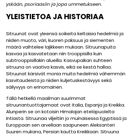
yskään, psoriaasiin ja jopa ummetukseen.
YLEISTIETOA
JA
HISTORIAA
Sitruunat ovat yleensä soikeita keltaisia hedelmiä ja
niiden muoto, väri, kuoren paksuus ja siementen
määrä vaihtelee lajikkeen mukaan. Sitruunapuita
kasvaa ja kasvatetaan niin trooppisilla kuin
subtrooppisillakin alueilla. Kasvupaikan suhteen
sitruuna on vaativa kasvis, eikä se kestä hallaa.
Sitruunat kärsivät monia muita hedelmiä vähemmän
kasvitaudeista ja niiden kuljetuskestävyys sekä
säilyvyys on erinomainen.
Tällä hetkellä maailman suurimmat
sitruunantuottajamaat ovat Italia, Espanja ja Kreikka.
Alunperin se on kotoisin Himalajan eteläpuolelta
Intiasta. Sitruunaa viljeltiin jo muinaisessa Egyptissä ja
Europpaan sen arvellaan saapuneen Aleksanteri
Suuren mukana, Persian kautta Kreikkaan. Sitruuna