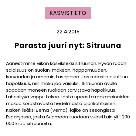
KASVISTIETO
22.4.2015
Parasta juuri nyt: Sitruuna
Äänestimme viikon kasvikseksi sitruunan. Hyvän ruoan
salaisuus on suolan, makean, happamuuden,
karvauden ja umamin tasapaino. Jos ruoasta puuttuu
hapokkuus, niin maku jää vaisuksi. Sitruunan avulla
saadaan moneen ruokaan tarvittava hapokkuus.
Lähestyvä vappu tekee tästä upeasta raaka-aineiden
makua korostavasta hedelmästä ajankohtaisen.
Kaiken lisäksi Berna (Verna)-lajike on sesongissa
Espanjassa, josta Suomeen tuodaan vuosittain yli 1 200
000 kiloa sitruunoita.