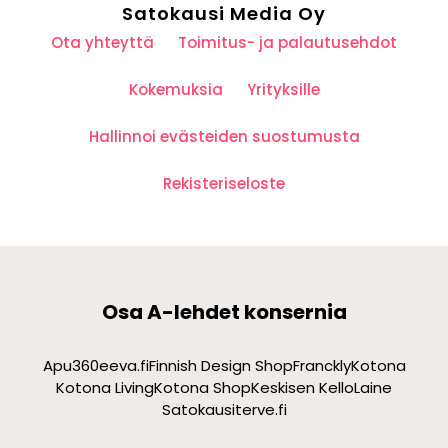
Satokausi Media Oy
Ota yhteyttä
Toimitus- ja palautusehdot
Kokemuksia
Yrityksille
Hallinnoi evästeiden suostumusta
Rekisteriseloste
Osa A-lehdet konsernia
Apu360
eeva.fi
Finnish Design Shop
Franckly
Kotona
Kotona Living
Kotona Shop
Keskisen Kello
Laine
Satokausi
terve.fi