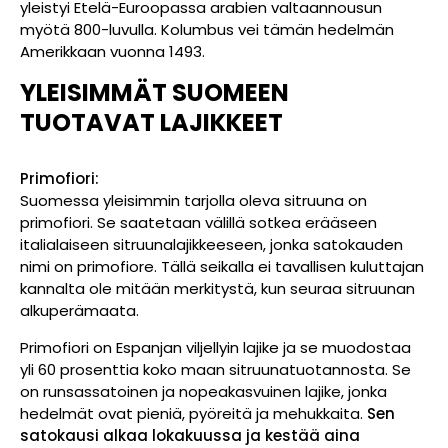
yleistyi Etelä-Euroopassa arabien valtaannousun
myötä 800-luvulla. Kolumbus vei tämän hedelmän
Amerikkaan vuonna 1493.
YLEISIMMÄT
SUOMEEN
TUOTAVAT
LAJIKKEET
Primofiori:
Suomessa yleisimmin tarjolla oleva sitruuna on
primofiori. Se saatetaan välillä sotkea erääseen
italialaiseen sitruunalajikkeeseen, jonka satokauden
nimi on primofiore. Tällä seikalla ei tavallisen kuluttajan
kannalta ole mitään merkitystä, kun seuraa sitruunan
alkuperämaata.
Primofiori on Espanjan viljellyin lajike ja se muodostaa
yli 60 prosenttia koko maan sitruunatuotannosta. Se
on runsassatoinen ja nopeakasvuinen lajike, jonka
hedelmät ovat pieniä, pyöreitä ja mehukkaita.
Sen
satokausi alkaa lokakuussa ja kestää aina