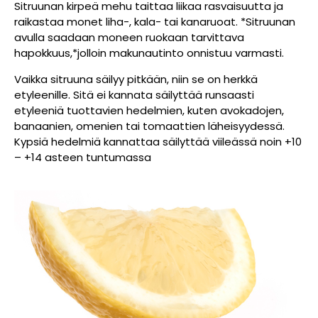
Sitruunan kirpeä mehu taittaa liikaa rasvaisuutta ja
raikastaa monet liha-, kala- tai kanaruoat. *Sitruunan
avulla saadaan moneen ruokaan tarvittava
hapokkuus,*jolloin makunautinto onnistuu varmasti.
Vaikka sitruuna säilyy pitkään, niin se on herkkä
etyleenille. Sitä ei kannata säilyttää runsaasti
etyleeniä tuottavien hedelmien, kuten avokadojen,
banaanien, omenien tai tomaattien läheisyydessä.
Kypsiä hedelmiä kannattaa säilyttää viileässä noin +10
– +14 asteen tuntumassa