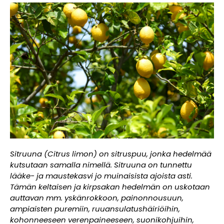
Sitruuna (Citrus limon) on sitruspuu, jonka hedelmää
kutsutaan samalla nimellä. Sitruuna on tunnettu
lääke- ja maustekasvi jo muinaisista ajoista asti.
Tämän keltaisen ja kirpsakan hedelmän on uskotaan
auttavan mm. yskänrokkoon, painonnousuun,
ampiaisten puremiin, ruuansulatushäiriöihin,
kohonneeseen verenpaineeseen, suonikohjuihin,