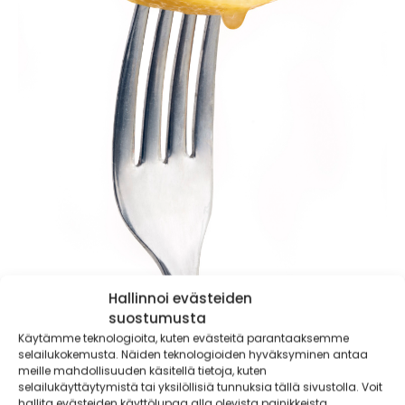
Hallinnoi evästeiden
suostumusta
Yhdestä sitruunasta saadaan mehua noin puoli
Käytämme teknologioita, kuten evästeitä parantaaksemme
desilitraa. Mehun heruttamista voi edistää
selailukokemusta. Näiden teknologioiden hyväksyminen antaa
meille mahdollisuuden käsitellä tietoja, kuten
käyttämällä halkaistua hedelmää puoli minuuttia
selailukäyttäytymistä tai yksilöllisiä tunnuksia tällä sivustolla. Voit
mikrossa. Toinen tapa on pyöritellä hedelmää pöytää
hallita evästeiden käyttölupaa alla olevista painikkeista.