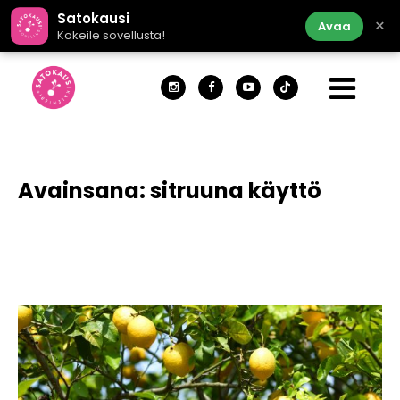
Satokausi
×
Avaa
Kokeile sovellusta!
Avainsana:
sitruuna käyttö