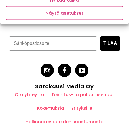
Hylkää kaikki
Tilaa kasvispitoinen uutiskirje
Näytä asetukset
TILAA
Satokausi Media Oy
Ota yhteyttä
Toimitus- ja palautusehdot
Kokemuksia
Yrityksille
Hallinnoi evästeiden suostumusta