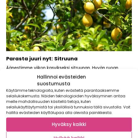
Parasta juuri nyt: Sitruuna
Äänestimme viikon kasvikseksi sitruunan. Hyvän ruoan
salaisuus on suolan, makean, happamuuden, karvauden ja
Hallinnoi evästeiden
umamin...
suostumusta
Käytämme teknologioita, kuten evästeitä parantaaksemme
selailukokemusta. Näiden teknologioiden hyväksyminen antaa
meille mahdollisuuden käsitellä tietoja, kuten
selailukäyttäytymistä tai yksilöllisiä tunnuksia tällä sivustolla. Voit
hallita evästeiden käyttölupaa alla olevista painikkeista.
Hyväksy kaikki