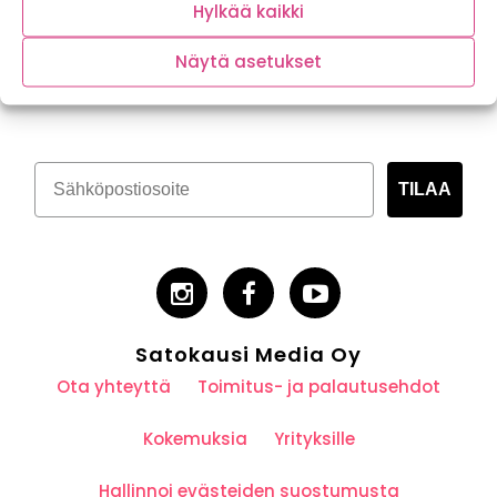
Hylkää kaikki
Näytä asetukset
Tilaa kasvispitoinen uutiskirje
TILAA
Satokausi Media Oy
Ota yhteyttä
Toimitus- ja palautusehdot
Kokemuksia
Yrityksille
Hallinnoi evästeiden suostumusta