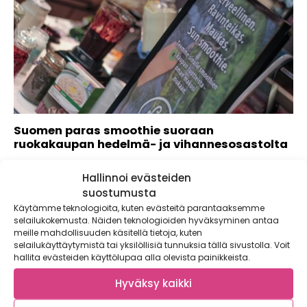
Suomen paras smoothie suoraan
ruokakaupan hedelmä- ja vihannesosastolta
Satokausikalenteri ja Lifted kokeilevat ensimmäisenä
Hallinnoi evästeiden
Suomessa, tai ehkä koko maailmassa, täysin uudenlaista
smoothie-konseptia. Pilotti...
suostumusta
Käytämme teknologioita, kuten evästeitä parantaaksemme
selailukokemusta. Näiden teknologioiden hyväksyminen antaa
meille mahdollisuuden käsitellä tietoja, kuten
selailukäyttäytymistä tai yksilöllisiä tunnuksia tällä sivustolla. Voit
hallita evästeiden käyttölupaa alla olevista painikkeista.
Hyväksy kaikki