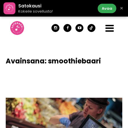
Satokausi
×
Avaa
Kokeile sovellusta!
Avainsana:
smoothiebaari