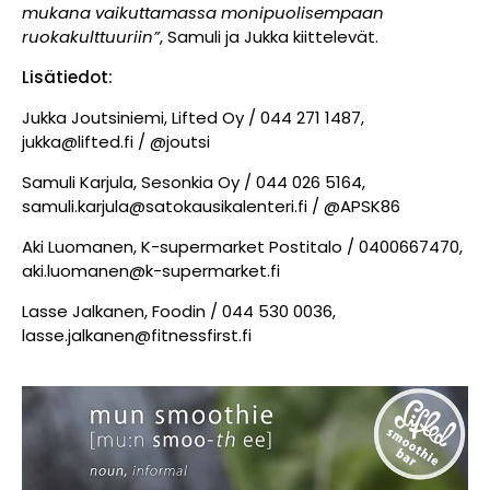
mukana vaikuttamassa monipuolisempaan
ruokakulttuuriin”
, Samuli ja Jukka kiittelevät.
Lisätiedot:
Jukka Joutsiniemi, Lifted Oy / 044 271 1487,
jukka@lifted.fi / @joutsi
Samuli Karjula, Sesonkia Oy / 044 026 5164,
samuli.karjula@satokausikalenteri.fi / @APSK86
Aki Luomanen, K-supermarket Postitalo / 0400667470,
aki.luomanen@k-supermarket.fi
Lasse Jalkanen, Foodin / 044 530 0036,
lasse.jalkanen@fitnessfirst.fi