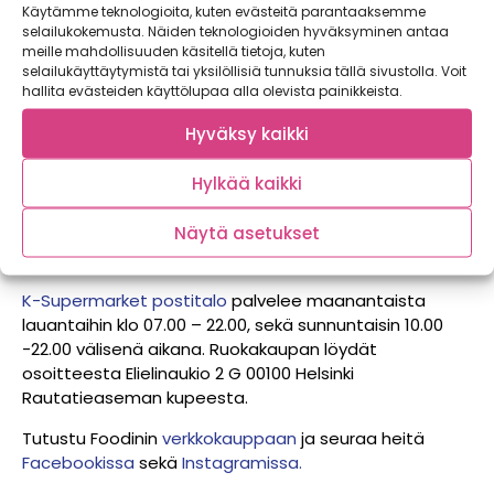
Käytämme teknologioita, kuten evästeitä parantaaksemme
selailukokemusta. Näiden teknologioiden hyväksyminen antaa
meille mahdollisuuden käsitellä tietoja, kuten
selailukäyttäytymistä tai yksilöllisiä tunnuksia tällä sivustolla. Voit
Ota kuva smoothiestasi ja kerro reseptisi
hallita evästeiden käyttölupaa alla olevista painikkeista.
sosiaalisessa mediassa käyttämällä hashtagia
#munsmoothie. Parhaat reseptit palkitaan
Hyväksy kaikki
kampanjan päätyttyä.
Hylkää kaikki
Liftedin
hyvinvointivalmentajat ovat
paikalla 18. –
29.5.2015 maanantaista perjantaihin kello 16.00 –
Näytä asetukset
19.00
. Liftedin meininkiä voit seurata myös
Facebookissa
ja
Instagramissa.
K-Supermarket postitalo
palvelee maanantaista
lauantaihin klo 07.00 – 22.00, sekä sunnuntaisin 10.00
-22.00 välisenä aikana. Ruokakaupan löydät
osoitteesta Elielinaukio 2 G 00100 Helsinki
Rautatieaseman kupeesta.
Tutustu Foodinin
verkkokauppaan
ja seuraa heitä
Facebookissa
sekä
Instagramissa.