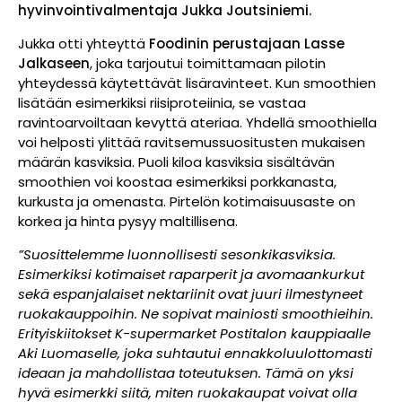
hyvinvointivalmentaja Jukka Joutsiniemi.
Jukka otti yhteyttä
Foodinin perustajaan Lasse
Jalkaseen
, joka tarjoutui toimittamaan pilotin
yhteydessä käytettävät lisäravinteet. Kun smoothien
lisätään esimerkiksi riisiproteiinia, se vastaa
ravintoarvoiltaan kevyttä ateriaa. Yhdellä smoothiella
voi helposti ylittää ravitsemussuositusten mukaisen
määrän kasviksia. Puoli kiloa kasviksia sisältävän
smoothien voi koostaa esimerkiksi porkkanasta,
kurkusta ja omenasta. Pirtelön kotimaisuusaste on
korkea ja hinta pysyy maltillisena.
”Suosittelemme luonnollisesti sesonkikasviksia.
Esimerkiksi kotimaiset raparperit ja avomaankurkut
sekä espanjalaiset nektariinit ovat juuri ilmestyneet
ruokakauppoihin. Ne sopivat mainiosti smoothieihin.
Erityiskiitokset K-supermarket Postitalon kauppiaalle
Aki Luomaselle
, joka suhtautui ennakkoluulottomasti
ideaan ja mahdollistaa toteutuksen. Tämä on yksi
hyvä esimerkki siitä, miten ruokakaupat voivat olla