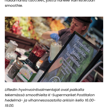
haluamansa tuotteet, joista hänelle valmistetaan
smoothie.
Liftedin hyvinvointivalmentajat ovat paikalla
tekemässä smoothieita K-Supermarket Postitalon
hedelmä- ja vihannesosastolla arkisin kello 16.00-
19.00.