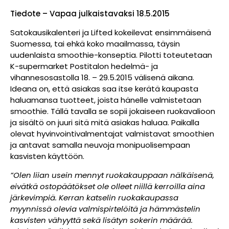
Tiedote – Vapaa julkaistavaksi 18.5.2015
Satokausikalenteri ja Lifted kokeilevat ensimmäisenä
Suomessa, tai ehkä koko maailmassa, täysin
uudenlaista smoothie-konseptia. Pilotti toteutetaan
K-supermarket Postitalon hedelmä- ja
vihannesosastolla 18. – 29.5.2015 välisenä aikana.
Ideana on, että asiakas saa itse kerätä kaupasta
haluamansa tuotteet, joista hänelle valmistetaan
smoothie. Tällä tavalla se sopii jokaiseen ruokavalioon
ja sisältö on juuri sitä mitä asiakas haluaa. Paikalla
olevat hyvinvointivalmentajat valmistavat smoothien
ja antavat samalla neuvoja monipuolisempaan
kasvisten käyttöön.
”Olen liian usein mennyt ruokakauppaan nälkäisenä,
eivätkä ostopäätökset ole olleet niillä kerroilla aina
järkevimpiä. Kerran katselin ruokakaupassa
myynnissä olevia valmispirtelöitä ja hämmästelin
kasvisten vähyyttä sekä lisätyn sokerin määrää.