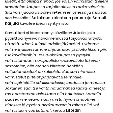
Mietin, että olisipa hienoa, jos voisin valmistaa itselleni
smoothien kaupassa tarjolla olevista raaka-aineista.
Sitä voisi juoda ostosten tekemisen ohessa ja maksaa
sen kassalle”
,
Satokausikalenterin perustaja Samuli
Karjula
kuvailee idean syntymistä.
Samuli kertoi ideastaan ystävälleen Jukalle, joka
pyörittää hyvinvointivalmennusta tarjoavaa yritystä
Liftediä.
”Idea kuulosti todella järkevältä. Pyrimme
valmennuksessamme ohjaamaan yksilöitä fiksumpiin
ruokavalintoihin. Jos ruokakaupassa pystyisi
valmistamaan monipuolista ruokavaliota tukevan
smoothien, niin monen kiireisen henkilön
välipalahaasteet on ratkaistu. Kaupan hinnoilla
valmistetut pirtelöt pärjäävät useimmille
valmispirtelöille edullisuudessa, laadussa ja maussa.
Jokainen saa itse valita haluamansa raaka-aineet ja
me opastamme asiakkaan niin halutessa. Samalla
pääsemme neuvomaan mistä hyvän smoothien
ainekset löytyvät ruokakaupasta ja miten niitä voi
valmistaa myös kotona”
, kertoo
Liftedin