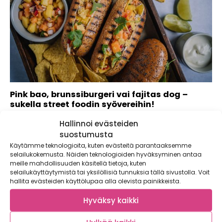
Pink bao, brunssiburgeri vai fajitas dog –
sukella street foodin syövereihin!
Burgerit ja kuumat koirat ovat tuttuja kavereita katuruoan
Hallinnoi evästeiden
maailmasta, mutta miten on aasialaisten bao...
suostumusta
Käytämme teknologioita, kuten evästeitä parantaaksemme
selailukokemusta. Näiden teknologioiden hyväksyminen antaa
meille mahdollisuuden käsitellä tietoja, kuten
selailukäyttäytymistä tai yksilöllisiä tunnuksia tällä sivustolla. Voit
hallita evästeiden käyttölupaa alla olevista painikkeista.
Hyväksy kaikki