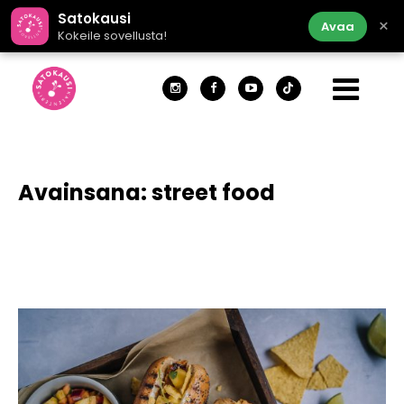
Satokausi
×
Avaa
Kokeile sovellusta!
Avainsana:
street food