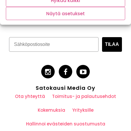
Hylkää kaikki
Tilaa kasvispitoinen uutiskirje
Näytä asetukset
TILAA
Satokausi Media Oy
Ota yhteyttä
Toimitus- ja palautusehdot
Kokemuksia
Yrityksille
Hallinnoi evästeiden suostumusta