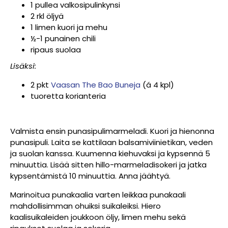
1 pullea valkosipulinkynsi
2 rkl öljyä
1 limen kuori ja mehu
½-1 punainen chili
ripaus suolaa
Lisäksi:
2 pkt
Vaasan The Bao Buneja
(á 4 kpl)
tuoretta korianteria
Valmista ensin punasipulimarmeladi. Kuori ja hienonna
punasipuli. Laita se kattilaan balsamiviinietikan, veden
ja suolan kanssa. Kuumenna kiehuvaksi ja kypsennä 5
minuuttia. Lisää sitten hillo-marmeladisokeri ja jatka
kypsentämistä 10 minuuttia. Anna jäähtyä.
Marinoitua punakaalia varten leikkaa punakaali
mahdollisimman ohuiksi suikaleiksi. Hiero
kaalisuikaleiden joukkoon öljy, limen mehu sekä