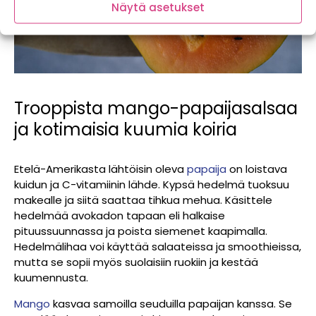
Näytä asetukset
Trooppista mango-papaijasalsaa
ja kotimaisia kuumia koiria
Etelä-Amerikasta lähtöisin oleva
papaija
on loistava
kuidun ja C-vitamiinin lähde. Kypsä hedelmä tuoksuu
makealle ja siitä saattaa tihkua mehua. Käsittele
hedelmää avokadon tapaan eli halkaise
pituussuunnassa ja poista siemenet kaapimalla.
Hedelmälihaa voi käyttää salaateissa ja smoothieissa,
mutta se sopii myös suolaisiin ruokiin ja kestää
kuumennusta.
Mango
kasvaa samoilla seuduilla papaijan kanssa. Se