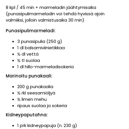
8 kpl / 45 min + marmeladin jäähtymisaika
(punasipulimarmeladin voi tehdä hyvissä ajoin
valmiiksi, jolloin valmistusaika 30 min)
Punasipulimarmeladi:
3 punasipulia (250 g)
1 dl balsamiviinietikkaa
½ dl vettä
½ tl suolaa
1 dl hillo-marmeladisokeria
Marinoitu punakaali:
200 g punakaalia
½ rkl seesamiöljyä
½ limen mehu
ripaus suolaa ja sokeria
Kidneypaputahna:
1 prk kidneypapuja (n. 230 g)