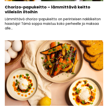
Chorizo-papukeitto – lämmittävä keitto
viileisiin iltoihin
Lämmittävä chorizo-papukeitto on perinteisen nakkikeiton
haastaja! Tämä soppa maistuu koko perheelle ja maksaa
alle...