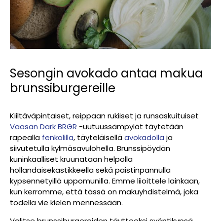
Sesongin avokado antaa makua
brunssiburgereille
Kiiltäväpintaiset, reippaan rukiiset ja runsaskuituiset
Vaasan Dark BRGR
-uutuussämpylät täytetään
rapealla
fenkolilla
, täyteläisellä
avokadolla
ja
siivutetulla kylmäsavulohella. Brunssipöydän
kuninkaalliset kruunataan helpolla
hollandaisekastikkeella sekä paistinpannulla
kypsennetyillä uppomunilla. Emme liioittele lainkaan,
kun kerromme, että tässä on makuyhdistelmä, joka
todella vie kielen mennessään.
Valitse brunssiburgereiden täytteeksi syöntikypsä