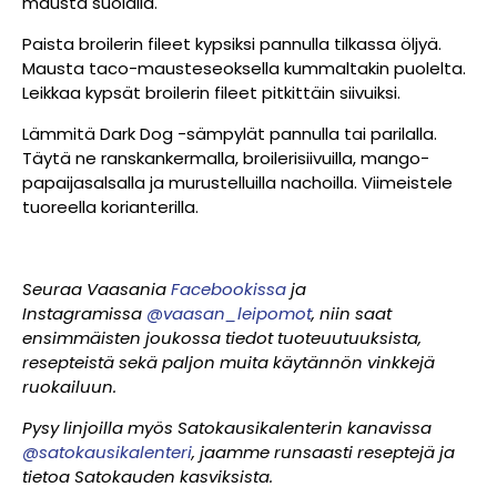
mausta suolalla.
Paista broilerin fileet kypsiksi pannulla tilkassa öljyä.
Mausta taco-mausteseoksella kummaltakin puolelta.
Leikkaa kypsät broilerin fileet pitkittäin siivuiksi.
Lämmitä Dark Dog -sämpylät pannulla tai parilalla.
Täytä ne ranskankermalla, broilerisiivuilla, mango-
papaijasalsalla ja murustelluilla nachoilla. Viimeistele
tuoreella korianterilla.
Seuraa Vaasania
Facebookissa
ja
Instagramissa
@vaasan_leipomot
, niin saat
ensimmäisten joukossa tiedot tuoteuutuuksista,
resepteistä sekä paljon muita käytännön vinkkejä
ruokailuun.
Pysy linjoilla myös Satokausikalenterin kanavissa
@satokausikalenteri
, jaamme runsaasti reseptejä ja
tietoa Satokauden kasviksista.