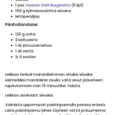
1 pss
Vaasan Dark Burgereita
(6 kpl)
150 g kylmäsavulohta siivuina
lehtipersiljaa
Pikahollandaise:
120 g voita
2 keltuaista
1 rkl sitruunamehua
1 rkl vettä
½ tl suolaa
Leikkaa fenkoli mahdollisimman ohuiksi siivuiksi
esimerkiksi mandoliinin avulla. Laita siivut jääveteen
rapeutumaan noin 15 minuutiksi. Valuta.
Leikkaa avokadot siivuiksi.
Valmista uppomunat paistinpannulla parissa erässä.
Laita paistinpannu lähes täyteen vettä ja kuumenna