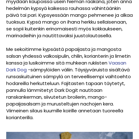
myydään kaupoissa usein hieman raakana, joten anna
hedelmän kypsyä kaikessa rauhassa vähintäänkin
päivä tai pari. Kypsyessään mango pehmenee ja alkaa
tuoksua. Kypsä mango on ihana herkku sellaisenaan,
se sopii kuitenkin erinomaisesti myös kokkaukseen,
marinadeihin ja nautittavaksi juustolautasella.
Me sekoitimme kypsästä papaijasta ja mangosta
salsan yhdessä valkosipulin, chilin, korianterin ja limetin
kanssa ja lusikoimme sitä muhkean rukiisten
Vaasan
Dark Dog
-sämpylöiden väliin. Täysjyväruista sisältävä
runsaskuituinen sämpylä on terveellisempi vaihtoehto
hodareilla herkutteluun. Fajitasten tapaan täytetyt,
pannulla lämmitetyt Dark Dogit nautitaan
ranskankerman, siivutetun broilerin, mango-
papaijasalsam ja murusteltujen nachojen kera.
Viimeinen silaus kuumille koirille annetaan tuoreella
korianterilla.