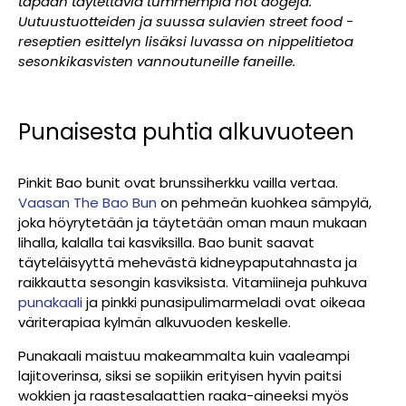
tapaan täytettäviä tummempia hot dogeja.
Uutuustuotteiden ja suussa sulavien street food -
reseptien esittelyn lisäksi luvassa on nippelitietoa
sesonkikasvisten vannoutuneille faneille.
Punaisesta puhtia alkuvuoteen
Pinkit Bao bunit ovat brunssiherkku vailla vertaa.
Vaasan The Bao Bun
on pehmeän kuohkea sämpylä,
joka höyrytetään ja täytetään oman maun mukaan
lihalla, kalalla tai kasviksilla. Bao bunit saavat
täyteläisyyttä mehevästä kidneypaputahnasta ja
raikkautta sesongin kasviksista. Vitamiineja puhkuva
punakaali
ja pinkki punasipulimarmeladi ovat oikeaa
väriterapiaa kylmän alkuvuoden keskelle.
Punakaali maistuu makeammalta kuin vaaleampi
lajitoverinsa, siksi se sopiikin erityisen hyvin paitsi
wokkien ja raastesalaattien raaka-aineeksi myös