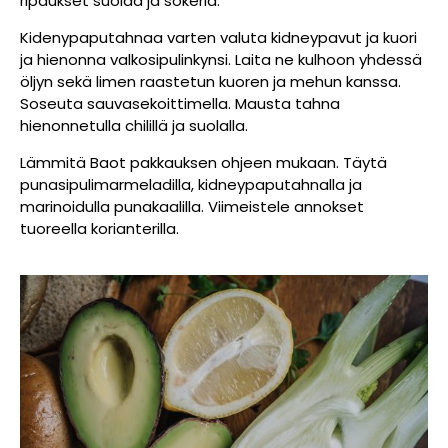
ripaukset suolaa ja sokeria.
Kidenypaputahnaa varten valuta kidneypavut ja kuori
ja hienonna valkosipulinkynsi. Laita ne kulhoon yhdessä
öljyn sekä limen raastetun kuoren ja mehun kanssa.
Soseuta sauvasekoittimella. Mausta tahna
hienonnetulla chilillä ja suolalla.
Lämmitä Baot pakkauksen ohjeen mukaan. Täytä
punasipulimarmeladilla, kidneypaputahnalla ja
marinoidulla punakaalilla. Viimeistele annokset
tuoreella korianterilla.