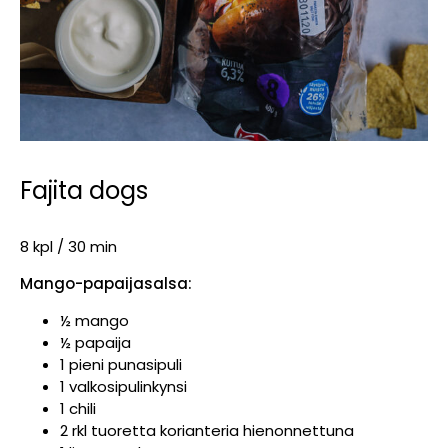
Fajita dogs
8 kpl / 30 min
Mango-papaijasalsa:
½ mango
½ papaija
1 pieni punasipuli
1 valkosipulinkynsi
1 chili
2 rkl tuoretta korianteria hienonnettuna