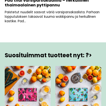
Pad thai varsiparsakaalilla – herkullinen
thaimaalainen pyttipannu
Paistetut nuudelit saavat väriä varsiparsakaalista. Parhaan
lopputuloksen takaavat kuuma wokkipannu ja herkullinen
kastike. Pad...
Suosituimmat tuotteet nyt: ?>