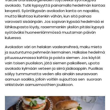
avokado. Tutki kypsyyttä painamalla hedelmän kantaa
kevyesti. Syöntikypsän avokadon kanta on napakka,
mutta liikahtaa kuitenkin vähän, kun sitä painaa
varovasti sisäänpäin. Jos sopivan kypsää hedelmää ei
lähikaupasta löydy, raaemmankin yksilön pitäisi kypsyä
syötäväksi huoneenlämmössä muutaman päivän
kuluessa.
Avokadon väri on helakan vaaleanvihreä, maku mieto
ja suutuntuma pehmeän kermainen. Halkaise hedelmä
pituussuunnassa kahtia ja poista siemen. Jos käytät
vain toisen puoliskon, jätä siemen paikoilleen, upota
avokado kylmään veteen ja siirrä jääkaappiin. Puolikas
säilyy tummumatta veden alla ainakin seuraavaan
aamuun saakka, jolloin voitkin sujauttaa sen suoraan
virkistävän aamusmoothien joukkoon.