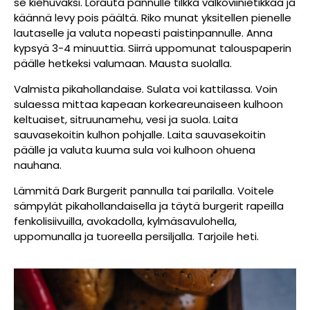
se kiehuvaksi. Lorauta pannulle tilkka valkoviinietikkaa ja
käännä levy pois päältä. Riko munat yksitellen pienelle
lautaselle ja valuta nopeasti paistinpannulle. Anna
kypsyä 3-4 minuuttia. Siirrä uppomunat talouspaperin
päälle hetkeksi valumaan. Mausta suolalla.
Valmista pikahollandaise. Sulata voi kattilassa. Voin
sulaessa mittaa kapeaan korkeareunaiseen kulhoon
keltuaiset, sitruunamehu, vesi ja suola. Laita
sauvasekoitin kulhon pohjalle. Laita sauvasekoitin
päälle ja valuta kuuma sula voi kulhoon ohuena
nauhana.
Lämmitä Dark Burgerit pannulla tai parilalla. Voitele
sämpylät pikahollandaisella ja täytä burgerit rapeilla
fenkolisiivuilla, avokadolla, kylmäsavulohella,
uppomunalla ja tuoreella persiljalla. Tarjoile heti.