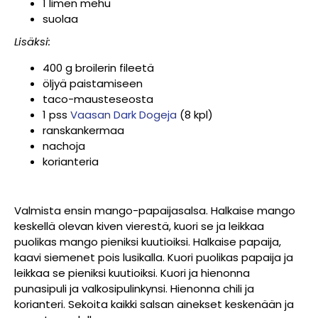
1 limen mehu
suolaa
Lisäksi:
400 g broilerin fileetä
öljyä paistamiseen
taco-mausteseosta
1 pss
Vaasan Dark Dogeja
(8 kpl)
ranskankermaa
nachoja
korianteria
Valmista ensin mango-papaijasalsa. Halkaise mango
keskellä olevan kiven vierestä, kuori se ja leikkaa
puolikas mango pieniksi kuutioiksi. Halkaise papaija,
kaavi siemenet pois lusikalla. Kuori puolikas papaija ja
leikkaa se pieniksi kuutioiksi. Kuori ja hienonna
punasipuli ja valkosipulinkynsi. Hienonna chili ja
korianteri. Sekoita kaikki salsan ainekset keskenään ja