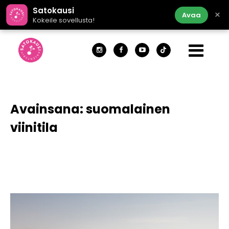
Satokausi
×
Avaa
Kokeile sovellusta!
Avainsana:
suomalainen
viinitila