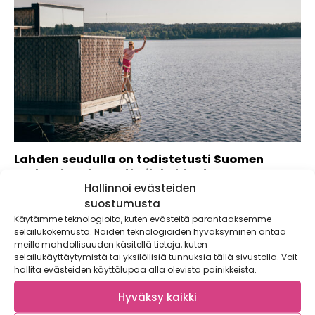
Lahden seudulla on todistetusti Suomen
parhaat ruokamatkailukohteet
Hallinnoi evästeiden
Lähdimme päiväreissulle Lahden seudulle ja testasimme
suostumusta
kesän 2024 parhaat ruokakohteet, joihin pääsee veneellä....
Käytämme teknologioita, kuten evästeitä parantaaksemme
selailukokemusta. Näiden teknologioiden hyväksyminen antaa
meille mahdollisuuden käsitellä tietoja, kuten
selailukäyttäytymistä tai yksilöllisiä tunnuksia tällä sivustolla. Voit
hallita evästeiden käyttölupaa alla olevista painikkeista.
Hyväksy kaikki