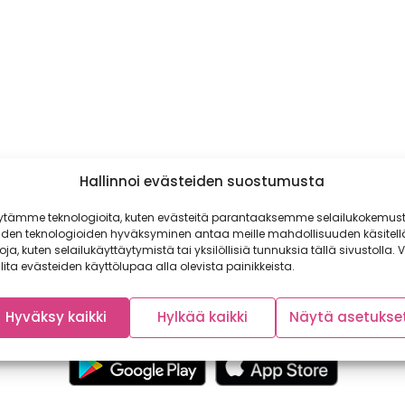
Hallinnoi evästeiden suostumusta
ytämme teknologioita, kuten evästeitä parantaaksemme selailukokemust
iden teknologioiden hyväksyminen antaa meille mahdollisuuden käsitell
toja, kuten selailukäyttäytymistä tai yksilöllisiä tunnuksia tällä sivustolla. V
lita evästeiden käyttölupaa alla olevista painikkeista.
Hyväksy kaikki
Hylkää kaikki
Näytä asetukse