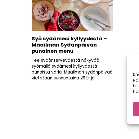
Syö sydämesi kyllyydestä –
Maailman Sydänpäivän
punainen menu
Tee sydänterveydestä näkyvää
syömällä sydämesi kyllyydestä
punaista väriä. Maailman sydänpäivää
Kä
vietetään sunnuntaina 29.9. ja...
Nä
tie
hal