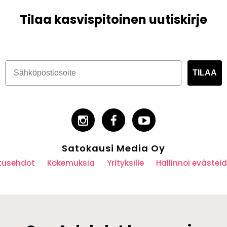
Tilaa kasvispitoinen uutiskirje
TILAA
Satokausi Media Oy
utusehdot
Kokemuksia
Yrityksille
Hallinnoi eväste