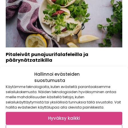
Pitaleivät punajuurifalafeleilla ja
päärynätzatzikilla
Kaupallinen yhteistyö: Lumme Putosiko punajuurta paidalle?
Hallinnoi evästeiden
Ei paniikkia, sillä tänään Satokausi-keittiössä perehdytään
jokaisen...
suostumusta
Käytämme teknologioita, kuten evästeitä parantaaksemme
selailukokemusta. Näiden teknologioiden hyväksyminen antaa
meille mahdollisuuden käsitellä tietoja, kuten
selailukäyttäytymistä tai yksilöllisiä tunnuksia tällä sivustolla. Voit
hallita evästeiden käyttölupaa alla olevista painikkeista.
Hyväksy kaikki