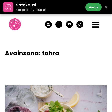
Satokausi
×
Avaa
Kokeile sovellusta!
Avainsana:
tahra