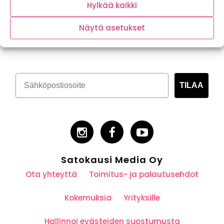
Hylkää kaikki
Näytä asetukset
Tilaa kasvispitoinen uutiskirje
TILAA
Satokausi Media Oy
Ota yhteyttä
Toimitus- ja palautusehdot
Kokemuksia
Yrityksille
Hallinnoi evästeiden suostumusta